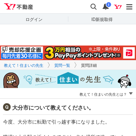
Yahoo!不動産
キーワードで
Yahoo!不動産
検索
通知
質問を探す
i
ログイン
ID新規取得
教えて！住まいの先生
質問一覧
質問詳細
教えて！住まいの先生とは？
大分市について教えてください。
今度、大分市に転勤で引っ越す事になりました。