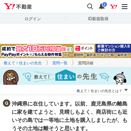
Yahoo!不動産
キーワードで
Yahoo!不動産
検索
通知
質問を探す
i
ログイン
ID新規取得
教えて！住まいの先生
質問一覧
質問詳細
教えて！住まいの先生とは？
沖縄県に在住しています。以前、鹿児島県の離島
に家を建てようと、見晴しもよく、商店街にも近
いその島では一等地に土地を購入しましたが、も
うその土地は離そうと思います。