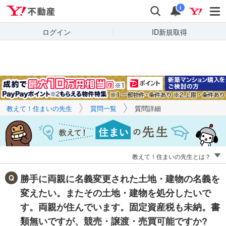
Yahoo!不動産
キーワードで
Yahoo!不動産
検索
通知
質問を探す
i
ログイン
ID新規取得
教えて！住まいの先生
質問一覧
質問詳細
教えて！住まいの先生とは？
勝手に両親に名義変更された土地・建物の名義を
変えたい。またその土地・建物を処分したいで
す。両親が住んでいます。固定資産税も未納。書
類無いですが、競売・譲渡・売買可能ですか?