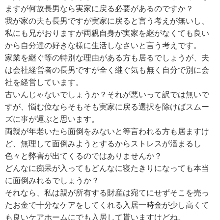
ますが何故長男なら実家に戻る必要があるのですか？
我が家の夫も長男ですが実家に戻ると言う考えが無いし、
私にも兄がおりますが両親自身が実家を継がなくても良い
から自分達の好きな様に生活しなさいと言う考えです。
家業を継ぐ等の特別な理由がある方も居るでしょうが、夫
は会社経営者の長男ですが全く継ぐ気も無く自分で別に会
社を経営しています。
古いんじゃないでしょうか？それが悪いって訳では無いで
すが、悩む位ならそもそも実家に戻る選択を除けばスムー
ズに事が運ぶと思います。
両親が年老いたら面倒をみないと等言われる方も居ますけ
ど、無理して面倒みようとするからストレスが溜まるし
色々と弊害が出てくるのではありませんか？
どんなに痴呆が入ってもどんなに寝たきりになっても本当
に面倒みれるでしょうか？
それなら、私は親が所有する財産は宛てにせずそこを売っ
たお金で十分なケアをしてくれる入居一時金が少し高くて
も良いケアホームにでも入居して貰いますけどね。