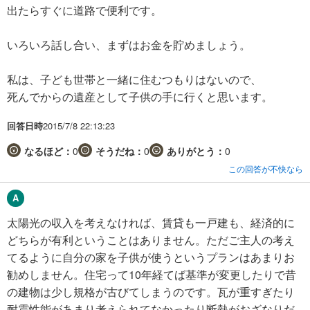
出たらすぐに道路で便利です。
いろいろ話し合い、まずはお金を貯めましょう。
私は、子ども世帯と一緒に住むつもりはないので、
死んでからの遺産として子供の手に行くと思います。
回答日時
2015/7/8 22:13:23
なるほど：
0
そうだね：
0
ありがとう：
0
この回答が不快なら
太陽光の収入を考えなければ、賃貸も一戸建も、経済的に
どちらが有利ということはありません。ただご主人の考え
てるように自分の家を子供が使うというプランはあまりお
勧めしません。住宅って10年経てば基準が変更したりで昔
の建物は少し規格が古びてしまうのです。瓦が重すぎたり
耐震性能があまり考えられてなかったり断熱がおざなりだ