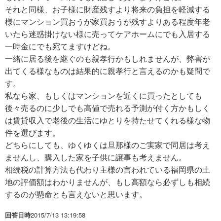
それと同様、お子様に財産残すより将来の負担を軽減する
様にマンション買おうが家買おうが残すよりある程度年老
いたら迷惑掛けない様に売ってケアホームにでも入居する
一時金にでも宛てますけどね。
一緒に居る後を継ぐのも親孝行かもしれませんが、弊害が
出てくる様なものは結果的に親孝行と言えるのかも疑問で
す。
私なら家、もしくはマンションを近くに買ったとしても
後々売るのに少しでも高値で売れる予測が付く方かもしく
は賃貸収入で老後の生活にゆとりを持たせてくれる様な物
件を選びます。
どちらにしても、ゆくゆくは旦那様のご実家で同居は考え
ませんし、購入した家を子供に譲事も考えません。
相続税の計算方法も代わり主様の言われている福岡県の土
地の評価額はわかりませんが、もし高額なら必ずしも相続
するのが懸命とも言えないと思います。
回答日時
2015/7/13 13:19:58