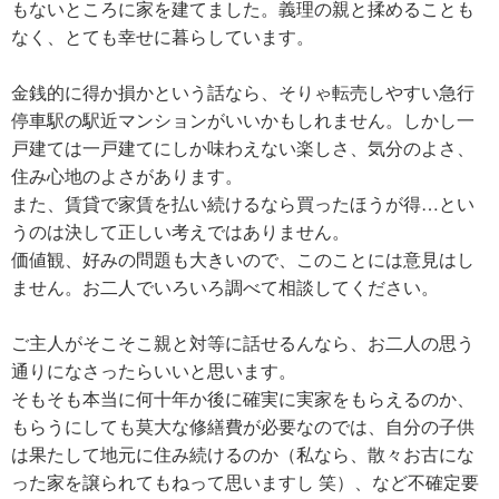
もないところに家を建てました。義理の親と揉めることも
なく、とても幸せに暮らしています。
金銭的に得か損かという話なら、そりゃ転売しやすい急行
停車駅の駅近マンションがいいかもしれません。しかし一
戸建ては一戸建てにしか味わえない楽しさ、気分のよさ、
住み心地のよさがあります。
また、賃貸で家賃を払い続けるなら買ったほうが得…とい
うのは決して正しい考えではありません。
価値観、好みの問題も大きいので、このことには意見はし
ません。お二人でいろいろ調べて相談してください。
ご主人がそこそこ親と対等に話せるんなら、お二人の思う
通りになさったらいいと思います。
そもそも本当に何十年か後に確実に実家をもらえるのか、
もらうにしても莫大な修繕費が必要なのでは、自分の子供
は果たして地元に住み続けるのか（私なら、散々お古にな
った家を譲られてもねって思いますし 笑）、など不確定要