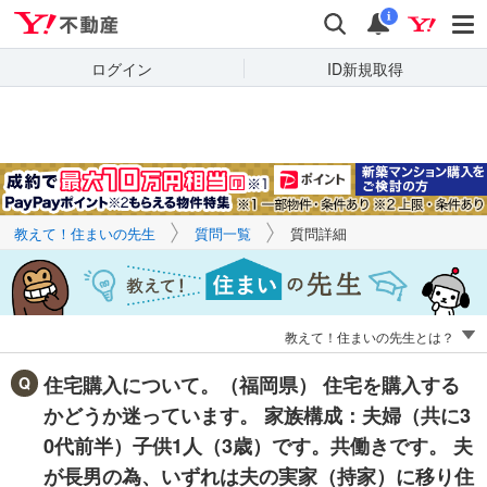
Yahoo!不動産
キーワードで
Yahoo!不動産
検索
通知
質問を探す
i
ログイン
ID新規取得
教えて！住まいの先生
質問一覧
質問詳細
教えて！住まいの先生とは？
住宅購入について。（福岡県） 住宅を購入する
かどうか迷っています。 家族構成：夫婦（共に3
0代前半）子供1人（3歳）です。共働きです。 夫
が長男の為、いずれは夫の実家（持家）に移り住