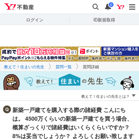
Yahoo!不動産
キーワードで
Yahoo!不動産
検索
通知
質問を探す
i
ログイン
ID新規取得
教えて！住まいの先生
質問一覧
質問詳細
教えて！住まいの先生とは？
新築一戸建てを購入する際の諸経費 こんにち
は。 4500万くらいの新築一戸建てを買う場合、
概算ざっくりで諸経費はいくらくらいですか？
8%は妥当でしょうか？ よろしくお願い致します