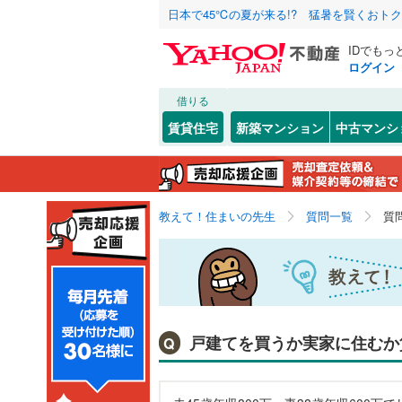
日本で45℃の夏が来る!? 猛暑を賢くおト
IDでもっ
ログイン
借りる
賃貸住宅
新築マンション
中古マンシ
教えて！住まいの先生
質問一覧
質
戸建てを買うか実家に住むか
Q