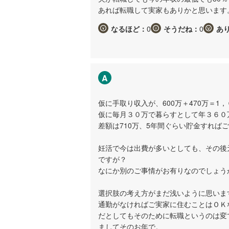
あれば転職して実家もありかと思います
なるほど：
0
そうだね：
0
あ
A
仮に手取り収入が、600万＋470万＝1
仮に毎月３０万で暮らすとして年３６０
差額は710万、5年間ぐらい貯金すれば
妊活で今は出費が多いとしても、その後
ですが？
なにか別のご事情がお有りなのでしょう
選択肢の考え方がまだ浅いように思いま
通勤がなければご実家に住むことはＯＫ
だとしてもそのために転職というのは変
ましてそのお年で。