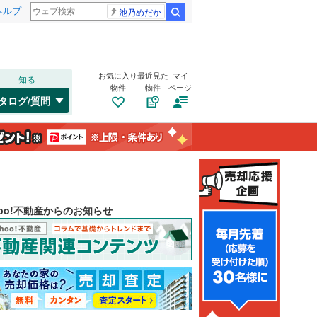
ヘルプ
池乃めだか
検索
お気に入り
最近見た
マイ
知る
物件
物件
ページ
タログ/質問
hoo!不動産からのお知らせ