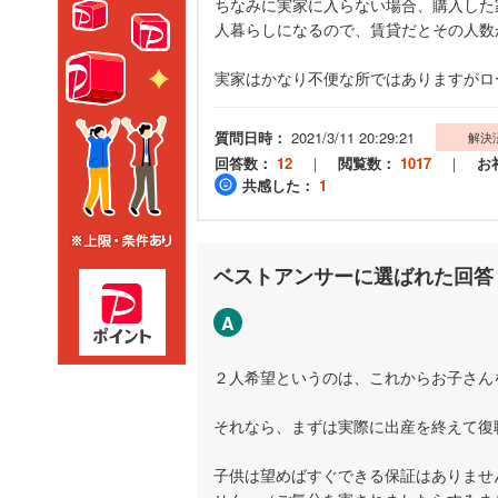
ちなみに実家に入らない場合、購入した
人暮らしになるので、賃貸だとその人数が
実家はかなり不便な所ではありますがロ
質問日時：
2021/3/11 20:29:21
解決
回答数：
12
｜
閲覧数：
1017
｜
お
共感した：
1
ベストアンサーに選ばれた回答
A
２人希望というのは、これからお子さん
それなら、まずは実際に出産を終えて復職
子供は望めばすぐできる保証はありませ