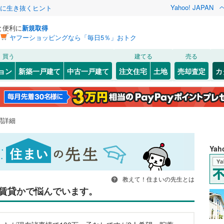
Yahoo! JAPAN
クに生き抜くヒント
と便利に
新規取得
ヤフーショッピングなら「毎日5％」おトク
買う
建てる
売る
ョン
新築一戸建て
中古一戸建て
注文住宅
土地
売却査定
カ
問詳細
Ya
教えて！住まいの先生とは
賃貸かで悩んでいます。