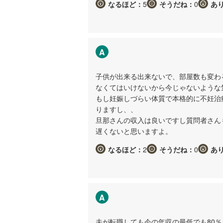
なるほど：
5
そうだね：
0
あ
A
子供が出来る出来ないで、部屋数も変わ
なくてはいけないから今じゃないような
もし妊娠しづらい体質で本格的に不妊治
りますし、、
旦那さんの収入は良いですし質問者さん
遅くないと思いますよ。
なるほど：
2
そうだね：
0
あ
A
夫が転職しても今の年収の最低でも80