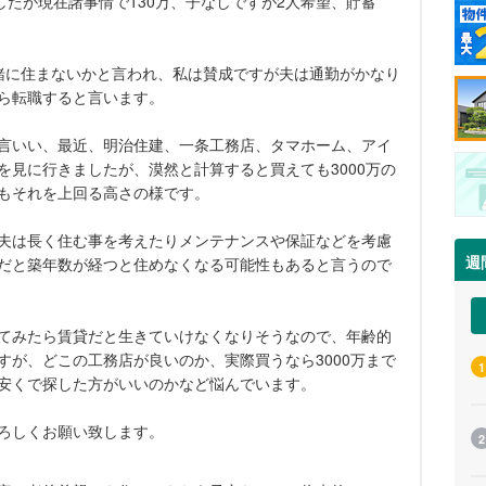
万でしたが現在諸事情で130万、子なしですが2人希望、貯蓄
緒に住まないかと言われ、私は賛成ですが夫は通勤がかなり
なら転職すると言います。
言いい、最近、明治住建、一条工務店、タマホーム、アイ
を見に行きましたが、漠然と計算すると買えても3000万の
もそれを上回る高さの様です。
夫は長く住む事を考えたりメンテナンスや保証などを考慮
週
だと築年数が経つと住めなくなる可能性もあると言うので
てみたら賃貸だと生きていけなくなりそうなので、年齢的
すが、どこの工務店が良いのか、実際買うなら3000万まで
1
安くで探した方がいいのかなど悩んでいます。
ろしくお願い致します。
2