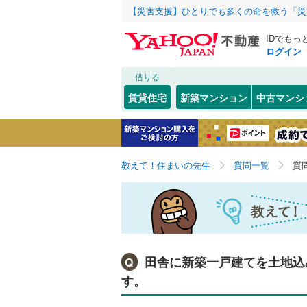
【災害支援】ひとりでも多くの命を救う「災
IDでもっ
ログイン
借りる
賃貸住宅
新築マンション
中古マンシ
教えて！住まいの先生
質問一覧
質
田舎に新築一戸建てを土地込み
Q
す。