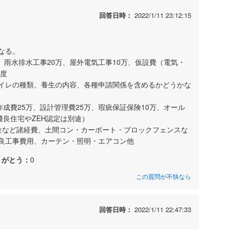
回答日時：
2022/1/11 23:12:15
なる。
万、雨水排水工事20万、屋外電気工事10万、仮設費（電気・
程度
イレの種類、養生の内容、各種申請関係を含めるかどうかな
作成費25万、設計管理費25万、瑕疵保証保険10万、オール
優良住宅やZEH認定は別途）
金など諸経費、土間コン・カーポート・ブロックフェンスな
良工事費用、カーテン・照明・エアコン他
りがとう：
0
この質問が不快なら
回答日時：
2022/1/11 22:47:33