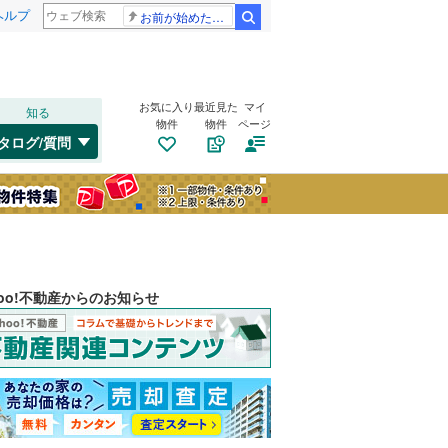
ヘルプ
お前が始めた物語だろ
検索
お気に入り
最近見た
マイ
知る
物件
物件
ページ
タログ/質問
hoo!不動産からのお知らせ