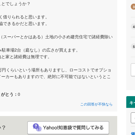
ことでしょうか？
3
く借りられると思います。
協できるかだと思います。
4
（スーパーとかはある）土地の小さめ建売住宅で諸経費除い
5
で家+駐車場2台（庭なし）の広さが買えます。
土地と家と諸経費は無理です。
0万円くらいという場所もありますし、ローコストでオプショ
うメーカーもありますので、絶対に不可能ではないというとこ
りがとう：
0
キ
この回答が不快なら