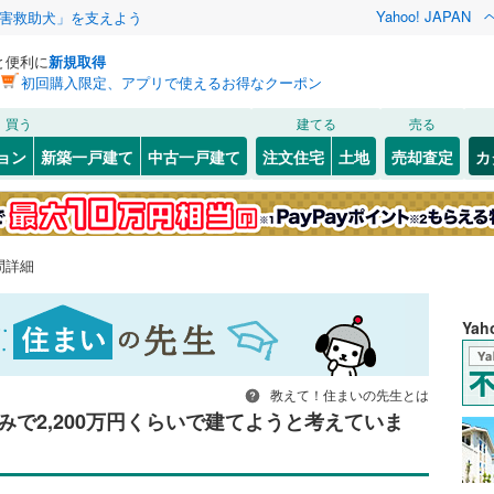
Yahoo! JAPAN
害救助犬」を支えよう
と便利に
新規取得
初回購入限定、アプリで使えるお得なクーポン
買う
建てる
売る
ョン
新築一戸建て
中古一戸建て
注文住宅
土地
売却査定
カ
問詳細
Ya
教えて！住まいの先生とは
で2,200万円くらいで建てようと考えていま