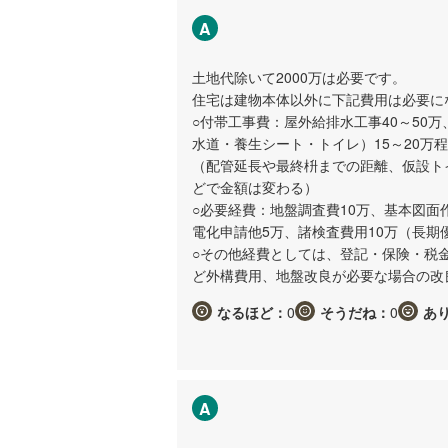
A
土地代除いて2000万は必要です。
住宅は建物本体以外に下記費用は必要に
○付帯工事費：屋外給排水工事40～50
水道・養生シート・トイレ）15～20万
（配管延長や最終枡までの距離、仮設ト
どで金額は変わる）
○必要経費：地盤調査費10万、基本図面
電化申請他5万、諸検査費用10万（長期
○その他経費としては、登記・保険・税
ど外構費用、地盤改良が必要な場合の改
なるほど：
0
そうだね：
0
あ
A