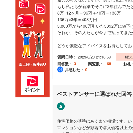
もし私たちが新築でそこに3年住んでた
8万×12ヶ月＝96万＋40万＝136万
136万×3年＝408万円
3,800万から408万引いた3392万に値
それか、その人たちが今まで払ってきた
どうか素敵なアドバイスをお待ちしてお
質問日時：
2023/6/23 21:16:58
解決
回答数：
3
｜
閲覧数：
168
｜
お礼
共感した：
0
ベストアンサーに選ばれた回答
A
住宅価格の基準はあくまで相場です、い
マンションなどが顕著で購入価格以上の