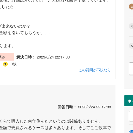
としたら、
3
下げ出来ないのか？
4
金額を引いてもらうか、、、
ります。
5
解決日時：
2023/6/24 22:17:33
済み
：
0枚
この質問が不快なら
キ
回答日時：
2023/6/24 22:17:33
くらで購入した何年住んだというのは関係ありません。
金額で売買されるケースは多々あります、そしてここ数年で