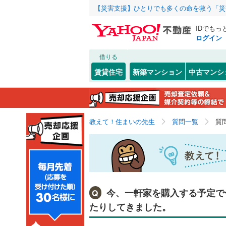
【災害支援】ひとりでも多くの命を救う「災
IDでもっ
ログイン
借りる
賃貸住宅
新築マンション
中古マンシ
教えて！住まいの先生
質問一覧
質
今、一軒家を購入する予定で
Q
たりしてきました。