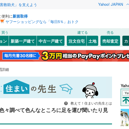
Yahoo! JAPAN
害救助犬」を支えよう
と便利に
新規取得
ヤフーショッピングなら「毎日5％」おトク
買う
建てる
売る
ョン
新築一戸建て
中古一戸建て
注文住宅
土地
売却査定
カ
問詳細
Ya
教えて！住まいの先生とは
色々調べて色んなところに足を運び聞いたり見