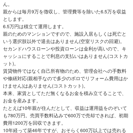
ん。
親からは毎月9万を徴収し、管理費等を除いた6.5万を収益
とします。
6.5万円は積立て運用します。
親のためのマンションですので、施設入居もしくは死亡と
いう選択肢以外で退去はありません(空室リスクの回避)。
セカンドハウスローンや投資ローンは金利が高いので、キ
ャッシュにすることで利息の支払いはありません(コストカ
ット)。
賃貸物件ではなく自己所有物のため、管理会社への手数料
や修繕対応(親相手なので多少のボロでリフォーム費用はか
けません)はありません(コストカット)。
本来、家賃としてただ無くなるお金を積み立てることで、
お金を産みます。
たとえば10年親が住んだとして、収益は運用益をのぞいて
も780万円。売買手数料込みで600万で売却できれば、初期
費用1200万を回収できます。
10年経って築46年ですが、おそらく600万以上では売れる