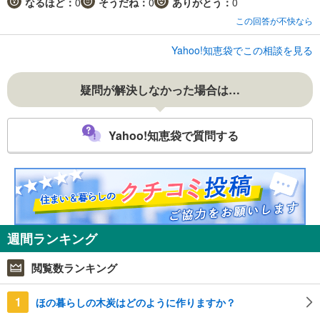
なるほど：
0
そうだね：
0
ありがとう：
0
この回答が不快なら
Yahoo!知恵袋でこの相談を見る
疑問が解決しなかった場合は…
Yahoo!知恵袋で質問する
週間ランキング
閲覧数ランキング
1
ほの暮らしの木炭はどのように作りますか？