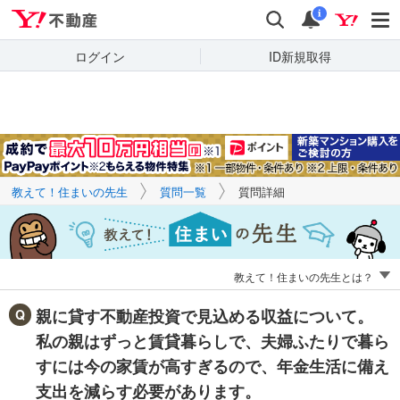
Yahoo!不動産
キーワードで
Yahoo!不動産
検索
通知
質問を探す
i
ログイン
ID新規取得
教えて！住まいの先生
質問一覧
質問詳細
教えて！住まいの先生とは？
親に貸す不動産投資で見込める収益について。
私の親はずっと賃貸暮らしで、夫婦ふたりで暮ら
すには今の家賃が高すぎるので、年金生活に備え
支出を減らす必要があります。