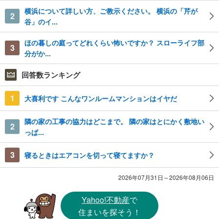
横浜について詳しい方、ご教示ください。 横浜の「芹が
2
谷」のイ...
ほの暮しの庭ってどれくらい怖いですか？ スローライフ部
3
分がか...
回答数ランキング
1
大喜利です こんなワンルームマンションはイヤだ
隣の家の工事の協力はどこまで。 隣の家はとにかく敷地い
2
っぱ...
3
寝るときはエアコンを切って寝てますか？
2026年07月31日～2026年08月06日
Yahoo!不動産
で
住まいを探そう！