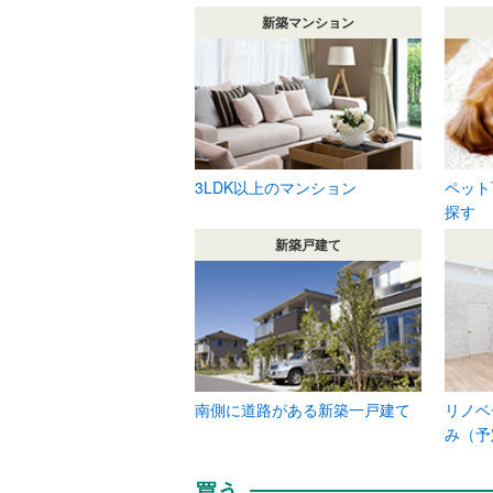
新築マンション
3LDK以上のマンション
ペット
探す
新築戸建て
南側に道路がある新築一戸建て
リノベ
み（予
買う