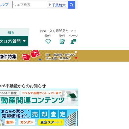
ヘルプ
千葉雄大
検索
お気に入り
最近見た
マイ
知る
物件
物件
ページ
タログ/質問
hoo!不動産からのお知らせ