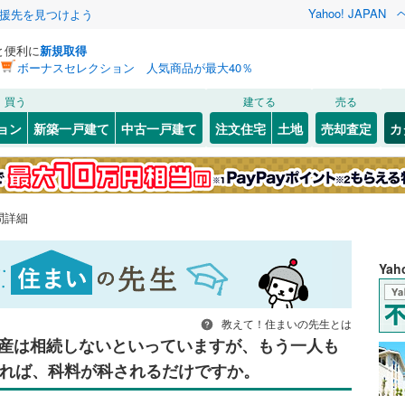
Yahoo! JAPAN
援先を見つけよう
と便利に
新規取得
ボーナスセレクション 人気商品が最大40％
買う
建てる
売る
ョン
新築一戸建て
中古一戸建て
注文住宅
土地
売却査定
カ
問詳細
Ya
教えて！住まいの先生とは
産は相続しないといっていますが、もう一人も
れば、科料が科されるだけですか。