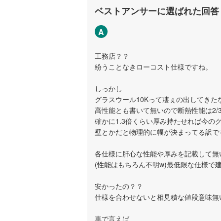
ベストアンサーに選ばれた回答
A
工務店？？
紛うことなきローコスト仕様ですね。
しっかし
グラスウール10Kって凄ぇの出してきた
高性能とも書いて無いので断熱性能は2/
確かに1.3倍くらい厚み持たせれば今の
壁とかだと物理的に幅が決まってる訳で
各仕様に肝心な性能や厚みを記載して無
(性能はもちろん不明w)最低限な仕様で
安かったの？？
仕様を合わせないと相見積な値段意味無
車で言えば