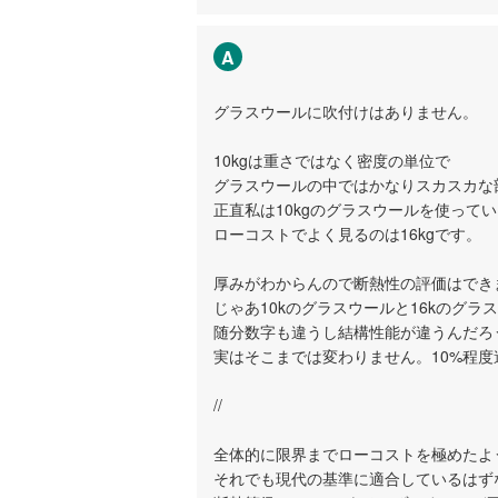
A
グラスウールに吹付けはありません。
10kgは重さではなく密度の単位で
グラスウールの中ではかなりスカスカな
正直私は10kgのグラスウールを使って
ローコストでよく見るのは16kgです。
厚みがわからんので断熱性の評価はでき
じゃあ10kのグラスウールと16kのグラ
随分数字も違うし結構性能が違うんだろ
実はそこまでは変わりません。10%程
//
全体的に限界までローコストを極めたよ
それでも現代の基準に適合しているはず