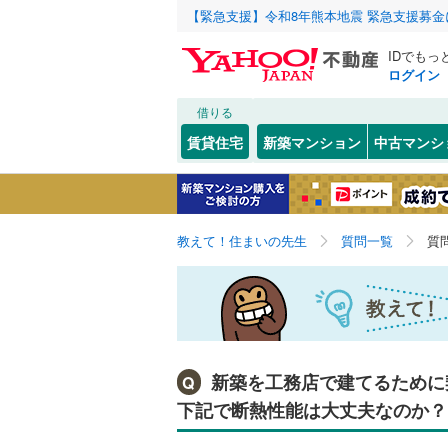
【緊急支援】令和8年熊本地震 緊急支援募
IDでもっ
ログイン
借りる
賃貸住宅
新築マンション
中古マンシ
教えて！住まいの先生
質問一覧
質
新築を工務店で建てるために
Q
下記で断熱性能は大丈夫なのか？