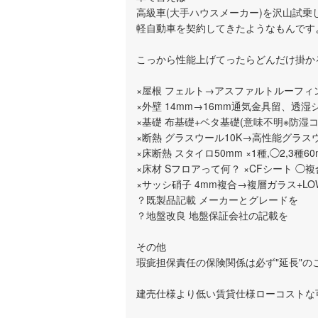
高級車(大手ハウスメーカー)を沢山試乗
軽自動車を契約してきたようなもんです
こっから性能上げてったらどんだけ掛か
×屋根 フェルト→アスファルトルーフィ
×外壁 14mm→16mm通気金具留、透
×基礎 布基礎+ベタ基礎(意味不明※防湿
×断熱 グラスウール10K→高性能グラスウール
×床断熱 スタイロ50mm ×1種,◯2,3種6
×床材 Sフロアって何？ ×CFシート 
×サッシ硝子 4mm複合→複層ガラス+LO
？既製品記載 メーカーとグレードを
？地盤改良 地盤保証会社の記載を
その他
瑕疵担保責任の保険関係は必ず"延長"の
建売仕様より低い賃貸仕様ローコストな