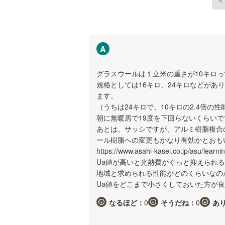
A
グラスウールは１立米の重さが10キロ
規格としては16キロ、24キロなどが
ます。
（うちは24キロで、10キロの2.4倍の
朝に無暖房で19度を下回らないくらいで
あとは、サッシですが、アルミ樹脂複合
ール樹脂への変更もかなり有効かとおも
https://www.asahi-kasei.co.jp/asu/learnin
Ua値が高いと光熱費がぐっと抑えられ
地域と求められる性能がどのくらいなの
Ua値をどこまで小さくしておいた方が
なるほど：
0
そうだね：
0
あ