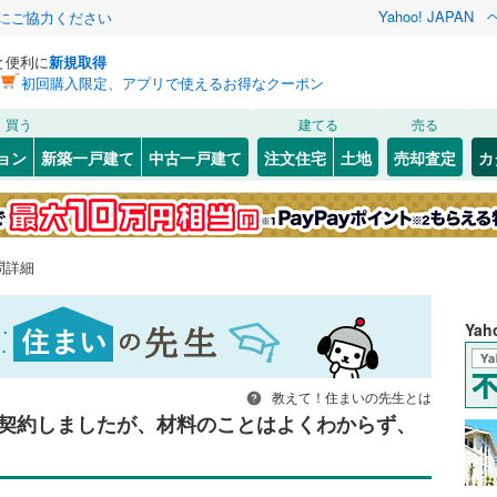
Yahoo! JAPAN
金にご協力ください
と便利に
新規取得
初回購入限定、アプリで使えるお得なクーポン
買う
建てる
売る
ョン
新築一戸建て
中古一戸建て
注文住宅
土地
売却査定
カ
問詳細
Ya
教えて！住まいの先生とは
契約しましたが、材料のことはよくわからず、