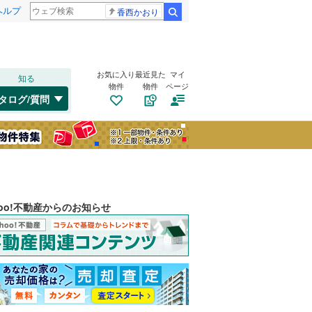
ヘルプ
香西かおり
検索
お気に入り
最近見た
マイ
知る
物件
物件
ページ
タログ/質問
hoo!不動産からのお知らせ