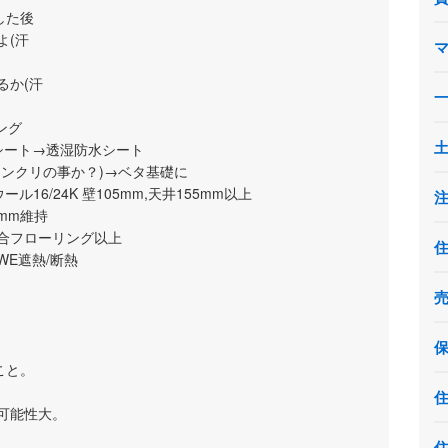
した後
よ(汗
るか(汗
ング
湿シート→透湿防水シート
コンクリの事か？)→ベタ基礎に
16/24K 壁105mm,天井155mm以上
0mm維持
◯複合フローリング以上
WE遮熱/断熱
こと。
可能性大。