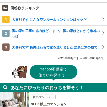
回答数ランキング
1
大喜利です こんなワンルームマンションはイヤだ
隣の家の工事の協力はどこまで。 隣の家はとにかく敷地い
2
っぱ...
3
大喜利です 長男はわらで家を造りました 次男は木の枝で...
2026年08月01日～2026年08月07日
Yahoo!不動産
で
住まいを探そう！
あなたにぴったりのおうちを探そう！
新築マンション
3LDK以上のマンション