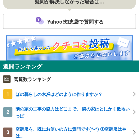
疑問が解決しなかった場合は…
Yahoo!知恵袋で質問する
週間ランキング
閲覧数ランキング
1
ほの暮らしの木炭はどのように作りますか？
隣の家の工事の協力はどこまで。 隣の家はとにかく敷地い
2
っぱ...
空調服を、既にお使いの方に質問です(^-^) ①空調服はや
3
は...