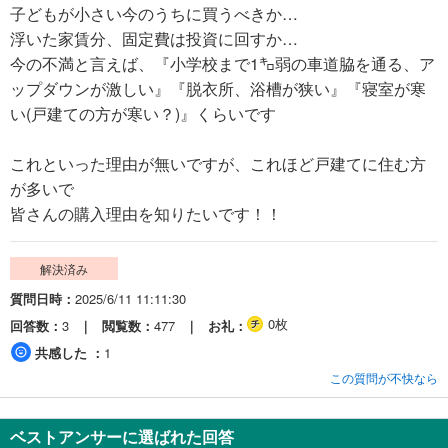
子どもが小さい今のうちに買うべきか…
浮いた家賃分、固定費は投資に回すか…
今の不満と言えば、『小学校まで1㌔弱の車道脇を通る、ア
ップダウンが激しい』『脱衣所、浴槽が狭い』『寝室が寒
い(戸建ての方が寒い？)』くらいです
これといった理由が無いですが、これほど戸建てに住む方
が多いで
皆さんの購入理由を知りたいです！！
解決済み
質問日時
2025/6/11 11:11:30
0枚
回答数
3
閲覧数
477
お礼
共感した
1
この質問が不快なら
ベストアンサーに選ばれた回答