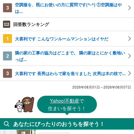
空調服を、既にお使いの方に質問です(^-^) ①空調服はや
3
は...
回答数ランキング
1
大喜利です こんなワンルームマンションはイヤだ
隣の家の工事の協力はどこまで。 隣の家はとにかく敷地い
2
っぱ...
3
大喜利です 長男はわらで家を造りました 次男は木の枝で...
2026年08月01日～2026年08月07日
Yahoo!不動産
で
住まいを探そう！
あなたにぴったりのおうちを探そう！