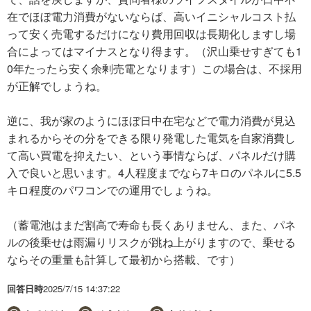
在でほぼ電力消費がないならば、高いイニシャルコスト払
って安く売電するだけになり費用回収は長期化しますし場
合によってはマイナスとなり得ます。（沢山乗せすぎても1
0年たったら安く余剰売電となります）この場合は、不採用
が正解でしょうね。
逆に、我が家のようにほぼ日中在宅などで電力消費が見込
まれるからその分をできる限り発電した電気を自家消費し
て高い買電を抑えたい、という事情ならば、パネルだけ購
入で良いと思います。4人程度までなら7キロのパネルに5.5
キロ程度のパワコンでの運用でしょうね。
（蓄電池はまだ割高で寿命も長くありません、また、パネ
ルの後乗せは雨漏りリスクが跳ね上がりますので、乗せる
ならその重量も計算して最初から搭載、です）
回答日時
2025/7/15 14:37:22