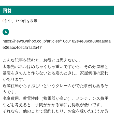
回答
9
件中、1〜9件を表示
https://news.yahoo.co.jp/articles/10c0182e4e86ca88eaa8aa
e06abc4c6cfa1a2a47
こんな記事を読むと、お得とは思えない…
太陽光パネルはめちゃくちゃ重いですから、その分屋根と
基礎をきちんと作らないと地震のときに、家屋倒壊の恐れ
があります。
近隣住民からまぶしいというクレームがでた事例もあるそ
うです。
廃棄費用、蓄電性能（蓄電器が高い）、メンテナンス費用
などを考えると、手間がかかる割にお得度が低いです。
それなら、他のことで節約したり、お金を稼いだほうが良