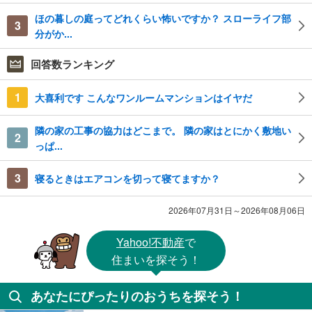
ほの暮しの庭ってどれくらい怖いですか？ スローライフ部
3
分がか...
回答数ランキング
1
大喜利です こんなワンルームマンションはイヤだ
隣の家の工事の協力はどこまで。 隣の家はとにかく敷地い
2
っぱ...
3
寝るときはエアコンを切って寝てますか？
2026年07月31日～2026年08月06日
Yahoo!不動産
で
住まいを探そう！
あなたにぴったりのおうちを探そう！