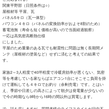
関東平野部（日照条件は○）
屋根材等 平屋、瓦
パネル5キロ（瓦一体型）
パワコン４キロ（パネルの変換効率がおよそ8割のため）
蓄電池無（寿命も短く価格が高いので当面経過観察）
一応は高気密高断熱仕様
にしました。
平屋のため重量のある瓦でも耐震性に問題は無く長期間メ
ンテ（屋根材の塗装など）せずに済むと考えての結果で
す。
家族2～3人程度で40坪程度で冷暖房効率が悪くない、気密
等を考慮している家ならばエアコン1台にそこそこ負荷を掛
けて運転しても４キロでお釣り（余剰売電）です。とはい
え、季節や日差しの高さによって朝夕は発電量が少ないの
で今の時期なら9時から16時の間以外は買電します。
で、話を戻しますが、質問者様のライフスタイルが日中不