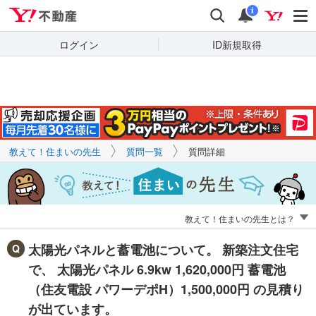
Yahoo!不動産
キーワードで
Yahoo!不動産
検索
通知
質問を探す
i
ログイン
ID新規取得
教えて！住まいの先生
質問一覧
質問詳細
教えて！住まいの先生とは？
太陽光パネルと蓄電池について。 新築注文住宅
で、 太陽光パネル 6.9kw 1,620,000円 蓄電池
（住友電設 パワーデポH）1,500,000円 の見積り
が出ています。