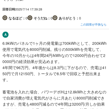
回答日時
2025/7/14 17:39:28
なるほど：
0
そうだね：
0
ありがとう：
0
この回答が不快なら
6.9kWのパネルで1ヶ月の発電量は700kWhとして、200kWh
使用で電気代を8000円削減。残りの500kWhを売電して、
今年の10月からは4年間24円/kWhなので12000円合わせて2
0000円の経済効果が見込めます。
4年間で96万円。4年後からは8.3円に下がるので、売電は41
50円で月12150円、トータルで8.5年で回収と予想出来ま
す。
蓄電池を入れた場合、パワーデポHは12.8kWhと大きめなの
で自家消費が増え電気代がさらに月あたり8000円削減でき
ますが、売電も4800円減るので4年間は3200円/月しか効果