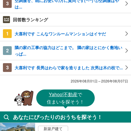
空調服を、既にお使いの方に質問です(^-^) ①空調服はや
3
は...
回答数ランキング
1
大喜利です こんなワンルームマンションはイヤだ
隣の家の工事の協力はどこまで。 隣の家はとにかく敷地い
2
っぱ...
3
大喜利です 長男はわらで家を造りました 次男は木の枝で...
2026年08月01日～2026年08月07日
Yahoo!不動産
で
住まいを探そう！
あなたにぴったりのおうちを探そう！
新築戸建て