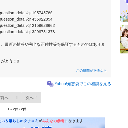
a/question_detail/q1195745786
a/question_detail/q1455922854
a/question_detail/q12159628662
a/question_detail/q13296731378
あり、最新の情報や完全な正確性等を保証するものではありま
りがとう：
0
この質問が不快なら
Yahoo!知恵袋でこの相談を見る
前へ
1
次へ
1～2件 /
2件