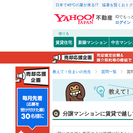
日本で45℃の夏が来る!? 猛暑を賢くおト
IDでもっ
ログイン
借りる
賃貸住宅
新築マンション
中古マンシ
教えて！住まいの先生
質問一覧
質
分譲マンションに賃貸で越し
Q