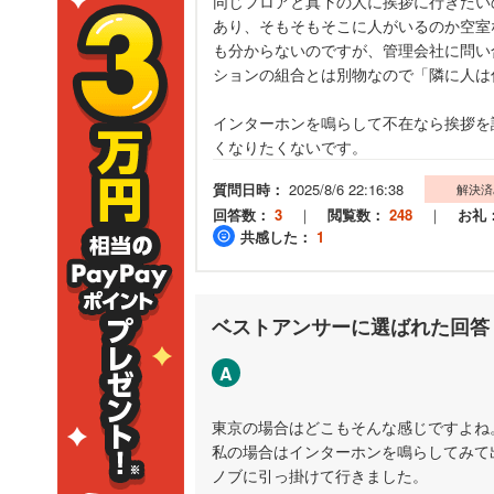
同じフロアと真下の人に挨拶に行きたい
あり、そもそもそこに人がいるのか空室
も分からないのですが、管理会社に問い
ションの組合とは別物なので「隣に人は
インターホンを鳴らして不在なら挨拶を
くなりたくないです。
質問日時：
2025/8/6 22:16:38
解決済
回答数：
3
｜
閲覧数：
248
｜
お礼
共感した：
1
ベストアンサーに選ばれた回答
A
東京の場合はどこもそんな感じですよね
私の場合はインターホンを鳴らしてみて
ノブに引っ掛けて行きました。