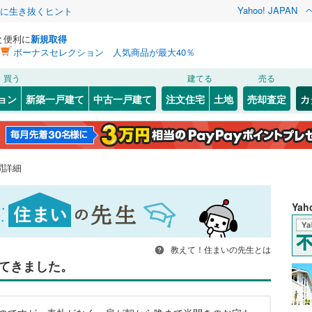
Yahoo! JAPAN
クに生き抜くヒント
と便利に
新規取得
ボーナスセレクション 人気商品が最大40％
買う
建てる
売る
ョン
新築一戸建て
中古一戸建て
注文住宅
土地
売却査定
カ
問詳細
Ya
教えて！住まいの先生とは
てきました。