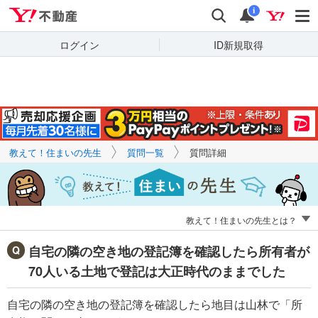
Yahoo!不動産
キーワードで
Yahoo!不動産
検索
通知
質問を探す
i
ログイン
ID新規取得
教えて！住まいの先生
質問一覧
質問詳細
教えて！住まいの先生とは？
自宅の隣の空き地の登記簿を確認したら所有者が
70人いる土地で登記は大正時代のままでした
自宅の隣の空き地の登記簿を確認したら地目は山林で「所