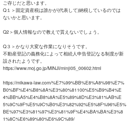
ご存じだと思います。
Q１＞固定資産税は誰かが(代表して)納税しているのでは
ないかと思います。
Q2＞個人情報なので教えで貰えないでしょう。
Q３＞かなり大変な作業になりそうです。
不動産登記の義務化によって相続人申告登記なる制度が新
設されたようです。
https://www.moj.go.jp/MINJI/minji05_00602.html
https://mikawa-law.com/%E7%99%BB%E8%A8%98%E7%
B0%BF%E4%B8%8A%E3%80%81100%E5%B9%B4%E
4%BB%A5%E4%B8%8A%E5%89%8D%E3%81%AB%E
5%9C%9F%E5%9C%B0%E3%82%92%E5%8F%96%E5%
BE%97%E3%81%97%E3%81%9F%E4%BA%BA%E3%8
1%8C%E6%89%80%E6%9C%89/