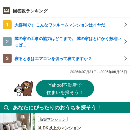
回答数ランキング
1
大喜利です こんなワンルームマンションはイヤだ
隣の家の工事の協力はどこまで。 隣の家はとにかく敷地い
2
っぱ...
3
寝るときはエアコンを切って寝てますか？
2026年07月31日～2026年08月06日
Yahoo!不動産
で
住まいを探そう！
あなたにぴったりのおうちを探そう！
新築マンション
3LDK以上のマンション