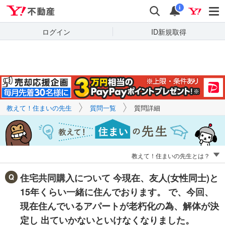
Yahoo!不動産
キーワードで
Yahoo!不動産
検索
通知
質問を探す
i
ログイン
ID新規取得
教えて！住まいの先生
質問一覧
質問詳細
教えて！住まいの先生とは？
住宅共同購入について 今現在、友人(女性同士)と
15年くらい一緒に住んでおります。 で、今回、
現在住んでいるアパートが老朽化の為、解体が決
定し 出ていかないといけなくなりました。