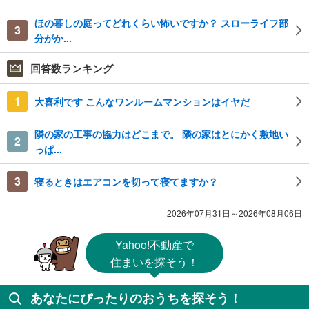
ほの暮しの庭ってどれくらい怖いですか？ スローライフ部
3
分がか...
回答数ランキング
1
大喜利です こんなワンルームマンションはイヤだ
隣の家の工事の協力はどこまで。 隣の家はとにかく敷地い
2
っぱ...
3
寝るときはエアコンを切って寝てますか？
2026年07月31日～2026年08月06日
Yahoo!不動産
で
住まいを探そう！
あなたにぴったりのおうちを探そう！