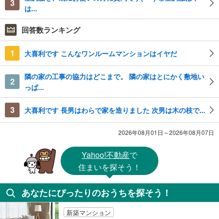
3
は...
回答数ランキング
1
大喜利です こんなワンルームマンションはイヤだ
隣の家の工事の協力はどこまで。 隣の家はとにかく敷地い
2
っぱ...
3
大喜利です 長男はわらで家を造りました 次男は木の枝で...
2026年08月01日～2026年08月07日
Yahoo!不動産
で
住まいを探そう！
あなたにぴったりのおうちを探そう！
新築マンション