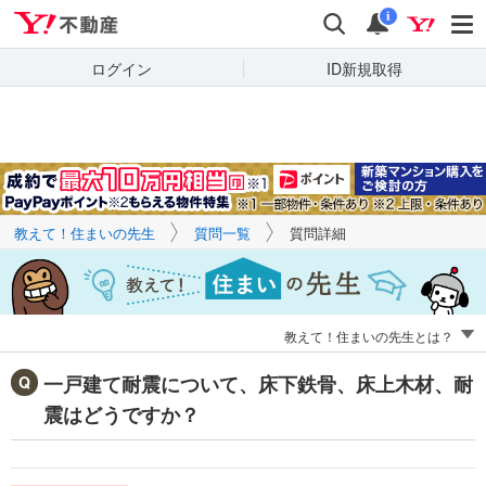
Yahoo!不動産
キーワードで
Yahoo!不動産
検索
通知
質問を探す
i
ログイン
ID新規取得
教えて！住まいの先生
質問一覧
質問詳細
教えて！住まいの先生とは？
一戸建て耐震について、床下鉄骨、床上木材、耐
震はどうですか？