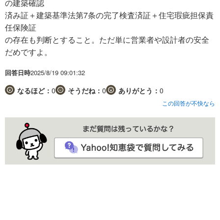
の建築確認
済み証＋建築基準法第7条の完了検査済証＋住宅瑕疵担保責
任保険証
の存在も判断とすること。ただ単に営業者や設計者の安全
だめですよ。
回答日時
2025/8/19 09:01:32
なるほど：
0
そうだね：
0
ありがとう：
0
この回答が不快なら