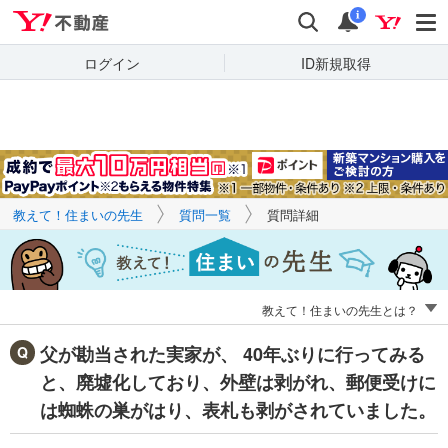
Yahoo!不動産
キーワードで
Yahoo!不動産
検索
通知
質問を探す
i
ログイン
ID新規取得
教えて！住まいの先生
質問一覧
質問詳細
教えて！住まいの先生とは？
父が勘当された実家が、 40年ぶりに行ってみる
と、廃墟化しており、外壁は剥がれ、郵便受けに
は蜘蛛の巣がはり、表札も剥がされていました。