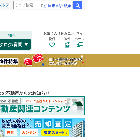
ヘルプ
伊達朱里紗 結婚
検索
お気に入り
最近見た
マイ
知る
物件
物件
ページ
タログ/質問
hoo!不動産からのお知らせ