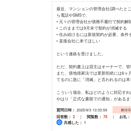
最近、マンションの管理会社(調べたと
ら電話やSMSで、
• 元々の管理会社が債務不履行で契約解
• このままでは9月末で契約が消滅する
• 住み続けるには新規契約が必要、条件
• 直接会社に来てほしい
という連絡を受けました。
ただ、契約書上は貸主はオーナーで、管
また、借地借家法では更新拒絶には6ヶ
てるのに急に「消滅」と言われるのは本
こういう場合、私はどのように対応すれ
やはり「正式な書面での通知」があるま
質問日時：
2025/9/3 13:33:59
解決済
回答数：
2
｜
閲覧数：
75
｜
お礼：
共感した：
1