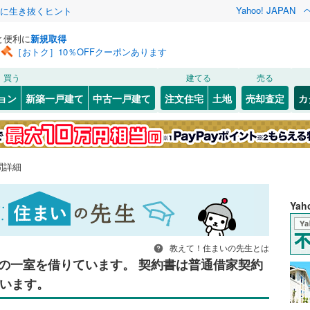
Yahoo! JAPAN
クに生き抜くヒント
と便利に
新規取得
［おトク］10％OFFクーポンあります
買う
建てる
売る
ョン
新築一戸建て
中古一戸建て
注文住宅
土地
売却査定
カ
問詳細
Ya
教えて！住まいの先生とは
の一室を借りています。 契約書は普通借家契約
います。