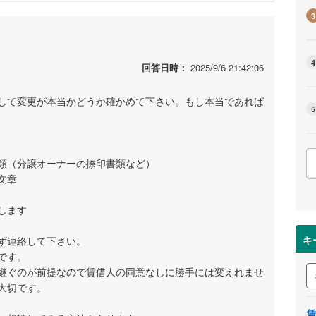
3
4
回答日時：
2025/9/6 21:42:06
して変更が本当かどうか確かめて下さい。もし本当であれば
5
類（分譲オーナーの捺印書類など）
文章
します
キ
ず連絡して下さい。
です。
継ぐのが前提なので賃借人の同意なしに勝手には変えれませ
大切です。