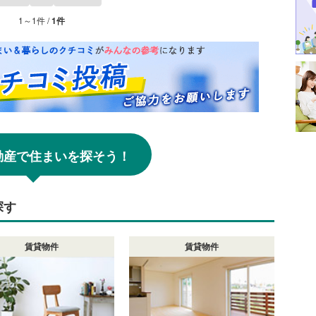
1～1件 /
1件
!不動産で住まいを探そう！
探す
賃貸物件
賃貸物件