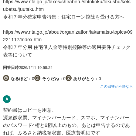
https://www.nta.go.jp/taxes/shiraberu/shinkoku/tokushu/keis
ubetsu/juutaku.htm
令和７年分確定申告特集：住宅ローン控除を受ける方へ
https://www.nta.go.jp/about/organization/takamatsu/topics/09
221117/index.htm
令和７年分用 住宅借入金等特別控除等の適用要件チェック
表等について
回答日時
2026/1/11 19:58:24
なるほど：
0
そうだね：
0
ありがとう：
0
この回答が不快なら
契約書はコピーを用意。
源泉徴収票、マイナンバーカード、スマホ、マイナンバー
のパスワード4桁と6桁以上のもの、あとは申告するのであ
れば、ふるさと納税領収書、医療費明細です