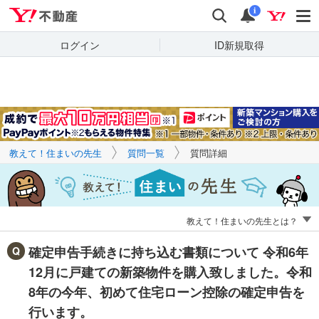
Yahoo!不動産
キーワードで
Yahoo!不動産
検索
通知
質問を探す
i
ログイン
ID新規取得
教えて！住まいの先生
質問一覧
質問詳細
教えて！住まいの先生とは？
確定申告手続きに持ち込む書類について 令和6年
12月に戸建ての新築物件を購入致しました。令和
8年の今年、初めて住宅ローン控除の確定申告を
行います。