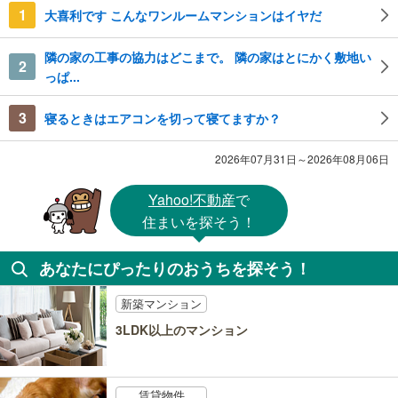
1
大喜利です こんなワンルームマンションはイヤだ
隣の家の工事の協力はどこまで。 隣の家はとにかく敷地い
2
っぱ...
3
寝るときはエアコンを切って寝てますか？
2026年07月31日～2026年08月06日
Yahoo!不動産
で
住まいを探そう！
あなたにぴったりのおうちを探そう！
新築マンション
3LDK以上のマンション
賃貸物件