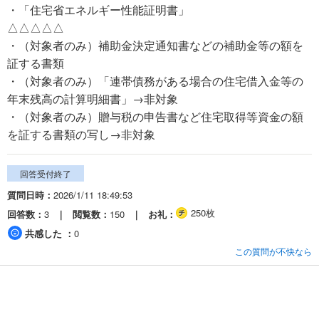
・「住宅省エネルギー性能証明書」
△△△△△
・（対象者のみ）補助金決定通知書などの補助金等の額を
証する書類
・（対象者のみ）「連帯債務がある場合の住宅借入金等の
年末残高の計算明細書」→非対象
・（対象者のみ）贈与税の申告書など住宅取得等資金の額
を証する書類の写し→非対象
回答受付終了
質問日時
2026/1/11 18:49:53
250枚
回答数
3
閲覧数
150
お礼
共感した
0
この質問が不快なら