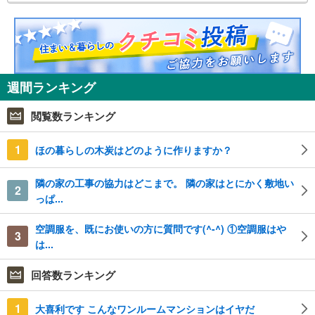
週間ランキング
閲覧数ランキング
1
ほの暮らしの木炭はどのように作りますか？
隣の家の工事の協力はどこまで。 隣の家はとにかく敷地い
2
っぱ...
空調服を、既にお使いの方に質問です(^-^) ①空調服はや
3
は...
回答数ランキング
1
大喜利です こんなワンルームマンションはイヤだ