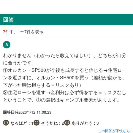
回答
7
件中、1〜7件を表示
わかりません（わかったら教えてほしい）、どちらが自分
に合うかです。
①オルカン・SP500が今後も成長すると信じる→住宅ロー
ンを返さずに、オルカン・SP500を買う（差額が儲かる、
下がった時は損をする＝リスクあり）
②住宅ローンを返す→金利分は必ず得をする＝リスクなし
ということで、①の選択はギャンブル要素があります。
回答日時
2026/1/12 11:08:23
なるほど：
1
そうだね：
2
ありがとう：
3
この回答が不快なら