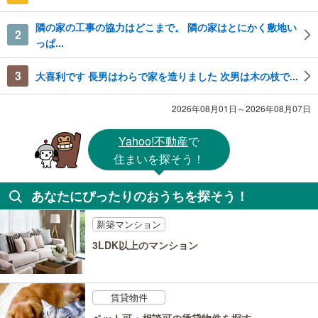
隣の家の工事の協力はどこまで。 隣の家はとにかく敷地い
2
っぱ...
3
大喜利です 長男はわらで家を造りました 次男は木の枝で...
2026年08月01日～2026年08月07日
Yahoo!不動産
で
住まいを探そう！
あなたにぴったりのおうちを探そう！
新築マンション
3LDK以上のマンション
賃貸物件