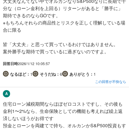
大丈夫なんてない中でオルカンなりS&P500なりに長期で十
分な（ローン金利を上回る）リターンがあると「勝手に」
期待できるのならGOです。
※もちろんそれらの商品性とリスクを正しく理解している場
合に限る
皆「大丈夫」と思って買っているわけではありません。
案外勝手な期待で買っているに過ぎないのですよ。
回答日時
2026/1/12 10:05:57
なるほど：
1
そうだね：
6
ありがとう：
1
この回答が不快なら
住宅ローン減税期間ならほぼゼロコストですし、その後も
金利1〜2%なら、生命保険としての機能も考えれば繰上返
済しないほうがお得です
預金とローンを両建てで持ち、オルカンかS&P500投資もす