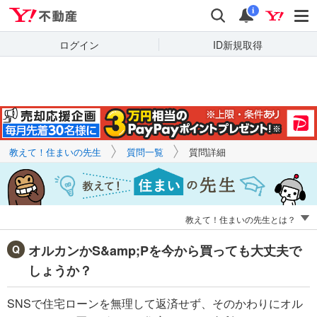
Yahoo!不動産
キーワードで
Yahoo!不動産
検索
通知
質問を探す
i
ログイン
ID新規取得
教えて！住まいの先生
質問一覧
質問詳細
教えて！住まいの先生とは？
オルカンかS&amp;Pを今から買っても大丈夫で
しょうか？
SNSで住宅ローンを無理して返済せず、そのかわりにオル