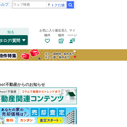
ヘルプ
トクだ値
検索
お気に入り
最近見た
マイ
知る
物件
物件
ページ
タログ/質問
hoo!不動産からのお知らせ