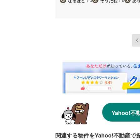
なるほど：
0
そうだね：
0
あ
Yahoo
関連する物件をYahoo!不動産で