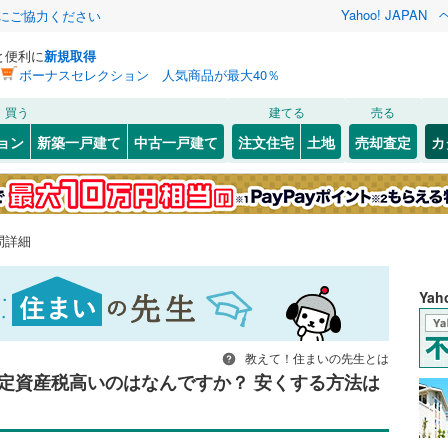
Yahoo! JAPAN
金にご協力ください
と便利に
新規取得
ボーナスセレクション 人気商品が最大40％
買う
建てる
売る
ョン
新築一戸建て
中古一戸建て
注文住宅
土地
売却査定
カ
問詳細
Ya
教えて！住まいの先生とは
定資産税高いのはなんですか？ 安くする方法は