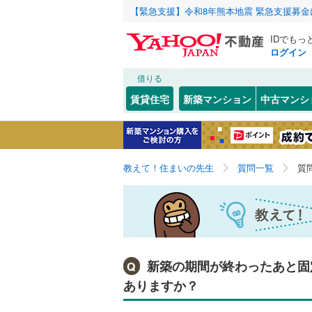
【緊急支援】令和8年熊本地震 緊急支援募
IDでもっ
ログイン
借りる
賃貸住宅
新築マンション
中古マンシ
教えて！住まいの先生
質問一覧
質
新築の期間が終わったあと固
Q
ありますか？