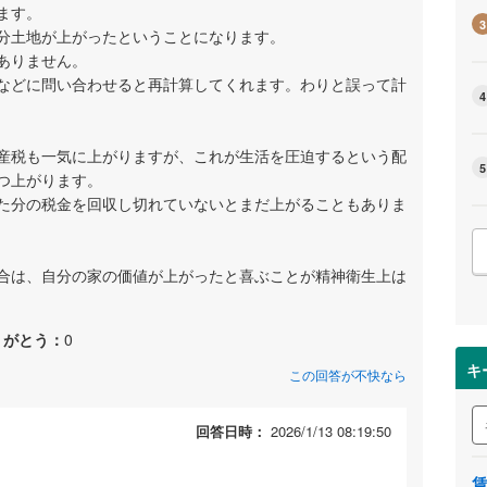
ます。
3
分土地が上がったということになります。
ありません。
などに問い合わせると再計算してくれます。わりと誤って計
4
産税も一気に上がりますが、これが生活を圧迫するという配
5
つ上がります。
た分の税金を回収し切れていないとまだ上がることもありま
合は、自分の家の価値が上がったと喜ぶことが精神衛生上は
りがとう：
0
キ
この回答が不快なら
回答日時：
2026/1/13 08:19:50