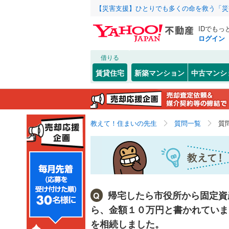
【災害支援】ひとりでも多くの命を救う「災
IDでもっ
ログイン
借りる
賃貸住宅
新築マンション
中古マンシ
教えて！住まいの先生
質問一覧
質
帰宅したら市役所から固定資
Q
ら、金額１０万円と書かれていま
を相続しました。