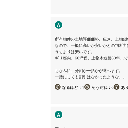
A
所有物件の土地評価価格、広さ、上物(
なので、一概に高いか安いかとの判断力
うちよりは安いです。
ギリ都内、60坪程、上物木造築60年…で
ちなみに、分割か一括かが選べます。
一括にしても割引はなかったような。。
なるほど：
1
そうだね：
0
あ
A