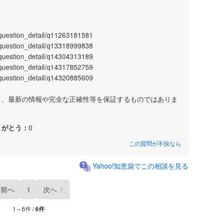
a/question_detail/q11263181581
a/question_detail/q13318999838
a/question_detail/q14304313189
a/question_detail/q14317852759
a/question_detail/q14320885609
あり、最新の情報や完全な正確性等を保証するものではありま
りがとう：
0
この質問が不快なら
Yahoo!知恵袋でこの相談を見る
前へ
1
次へ
1～6件 /
6件