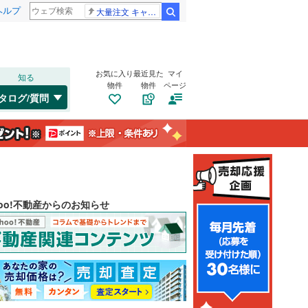
ヘルプ
大量注文 キャンセル
検索
お気に入り
最近見た
マイ
知る
物件
物件
ページ
タログ/質問
hoo!不動産からのお知らせ