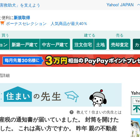
Yahoo! JAPAN
害救助犬」を支えよう
と便利に
新規取得
ボーナスセレクション 人気商品が最大40％
買う
建てる
売る
ョン
新築一戸建て
中古一戸建て
注文住宅
土地
売却査定
カ
問詳細
Ya
教えて！住まいの先生とは
産税の通知書が届いていました。 封筒を開けた
した。 これは高い方ですか。 昨年 親の不動産