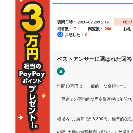
質問日時：
2026/4/2 20:02:19
解決済
回答数：
7
｜
閲覧数：
280
｜
お礼
共感した：
0
ベストアンサーに選ばれた回答
A
年間10万円は「一般的」な金額です。
一戸建ての平均的な固定資産税は年間10
相場内: 月換算で約8,300円。標準的
内訳: 土地の減税特例（6分の1）が適