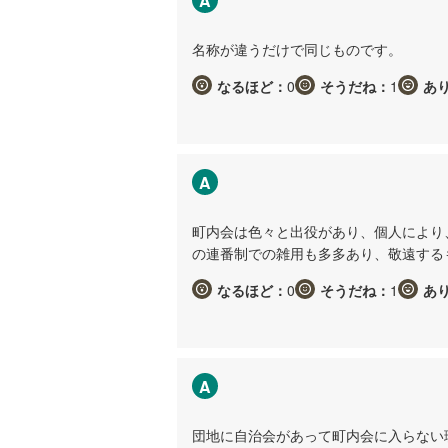
A
名称が違うだけで同じものです。
なるほど：
0
そうだね：
1
あ
A
町内会は色々と出役があり、個人により
の連番制での雑用も多多あり、敬遠する
なるほど：
0
そうだね：
1
あ
A
団地に自治会があって町内会に入らない