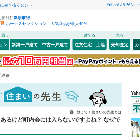
Yahoo! JAPAN
クに生き抜くヒント
と便利に
新規取得
ボーナスセレクション 人気商品が最大40％
買う
建てる
売る
ョン
新築一戸建て
中古一戸建て
注文住宅
土地
売却査定
カ
問詳細
Ya
教えて！住まいの先生とは
 あるけど町内会には入らないですよね？ なぜで