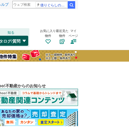
ヘルプ
借りぐらしのアリエッティ 耳をすませば
検索
お気に入り
最近見た
マイ
知る
物件
物件
ページ
タログ/質問
hoo!不動産からのお知らせ