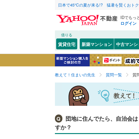
日本で45℃の夏が来る!? 猛暑を賢くおト
IDでもっ
ログイン
借りる
賃貸住宅
新築マンション
中古マンシ
教えて！住まいの先生
質問一覧
質
団地に住んでたら、自治会は
Q
すか？