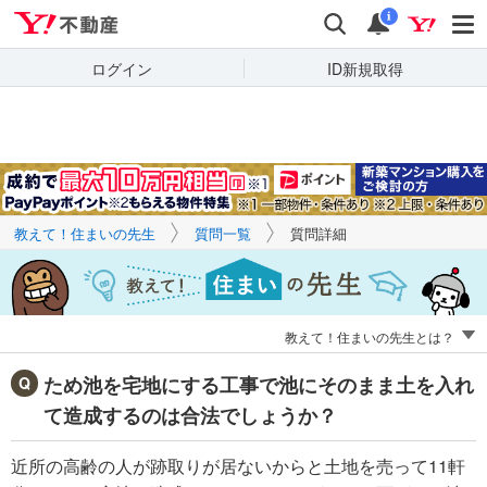
Yahoo!不動産
キーワードで
Yahoo!不動産
検索
通知
質問を探す
i
ログイン
ID新規取得
教えて！住まいの先生
質問一覧
質問詳細
教えて！住まいの先生とは？
ため池を宅地にする工事で池にそのまま土を入れ
て造成するのは合法でしょうか？
近所の高齢の人が跡取りが居ないからと土地を売って11軒