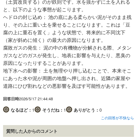
（土質改良する）のが鉄則です。水を抜かずに土を入れる
と、以下のような事態が起こります。
ヘドロの封じ込め： 池の底にある柔らかい泥がそのまま残
り、その上に重い土を乗せることになります。これは「豆
腐の上に重石を置く」ような状態で、将来的に不同沈下
（家が斜めに傾く）の最大の原因になります。
腐敗ガスの発生： 泥の中の有機物が分解される際、メタン
ガスなどのガスが発生し、地表に影響を与えたり、悪臭の
原因になったりすることがあります。
地下水への影響： 土を無理やり押し込むことで、本来そこ
にあった水や泥が周囲の地盤へ押し出され、近隣の家屋や
道路にひび割れなどの悪影響を及ぼす可能性があります。
回答日時
2026/5/17 21:44:48
なるほど：
1
そうだね：
1
ありがとう：
0
この回答が不快なら
質問した人からのコメント