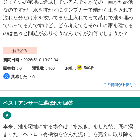
分くらいの宅地に造成しているんですがその一画がため池
なのですが、水を抜かずにダンプカーで端から土を入れて
溢れた分だけ水を抜いてまた土入れてって感じで池を埋め
ていってるんですけど、どう考えてもその上に家を建てる
のは色々と問題がありそうなんですが如何でしょうか？
解決済み
質問日時
2026/5/10 13:22:04
500枚
回答数
6
閲覧数
106
お礼
共感した
0
この質問が不快なら
ベストアンサーに選ばれた回答
本来、池を宅地にする場合は「水抜き」をした後、底に溜
まった「ヘドロ（有機物を含んだ泥）」を完全に取り除く