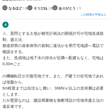
なるほど：
0
そうだね：
0
ありがとう：
1
この回答が不快なら
☆、質問とする土地が都市計画法の開発許可や宅地造成規
制、盛土法、
都道府県の崖条例等の規制に違法かを県庁宅地課へ電話で
確認をする。
また、造成地は地下水の排水が近隣へ配慮もなく、宅地は
0.30mごと
の機械転圧が欠陥宅地です。また、戸建ての住宅地であれ
ば地盤から、
5m程度までは自沈もし難い、30kN/㎡以上の支持層は必要
とします。
だが悪質なのは、建設廃棄物を無断埋設の宅地等盛土法の
違反者です。