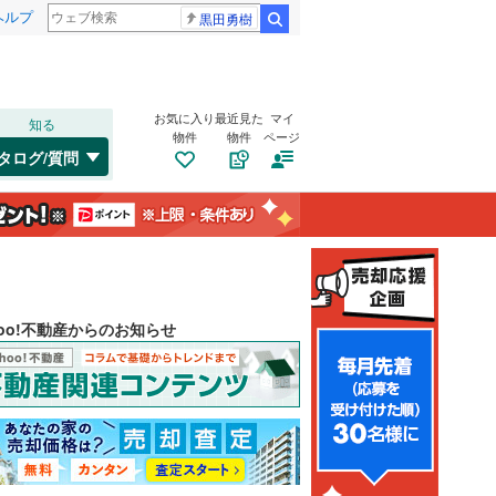
ヘルプ
黒田勇樹
検索
お気に入り
最近見た
マイ
知る
物件
物件
ページ
タログ/質問
hoo!不動産からのお知らせ