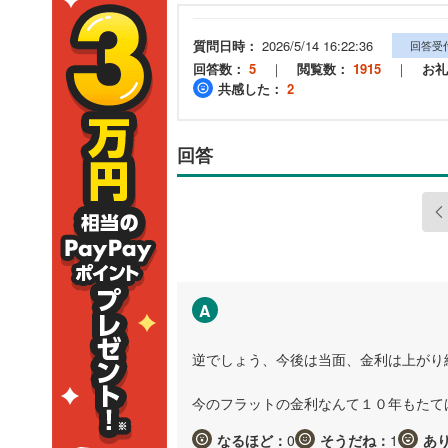
質問日時：
2026/5/14 16:22:36
回答受
回答数：
5
｜
閲覧数：
1915
｜
お礼
共感した：
2
回答
A
逆でしょう、今後は当面、金利は上がり
今のフラットの金利なんて１０年もたて
なるほど：
0
そうだね：
1
あ