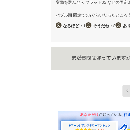
変動を選んだら フラット35 などの固
バブル期 固定で5%ぐらいだったところ 
なるほど：
1
そうだね：
2
あ