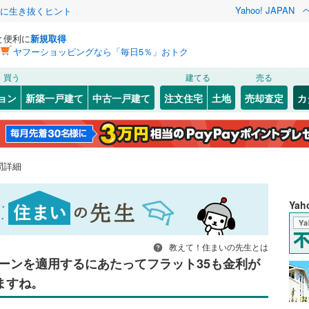
Yahoo! JAPAN
クに生き抜くヒント
と便利に
新規取得
ヤフーショッピングなら「毎日5％」おトク
買う
建てる
売る
ョン
新築一戸建て
中古一戸建て
注文住宅
土地
売却査定
カ
問詳細
Ya
教えて！住まいの先生とは
ーンを適用するにあたってフラット35も金利が
ますね。