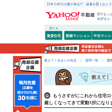
日本で45℃の夏が来る!? 猛暑を賢くおト
IDでもっ
ログイン
借りる
賃貸住宅
新築マンション
中古マンシ
教えて！住まいの先生
質問一覧
質
もうさすがにこれから住宅ロ
Q
厳しくなってきて変動1択になり