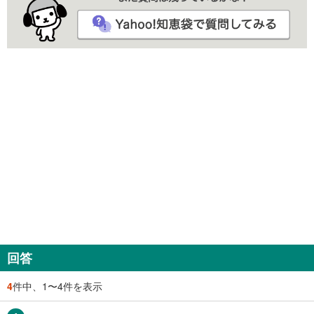
回答
4
件中、1〜4件を表示