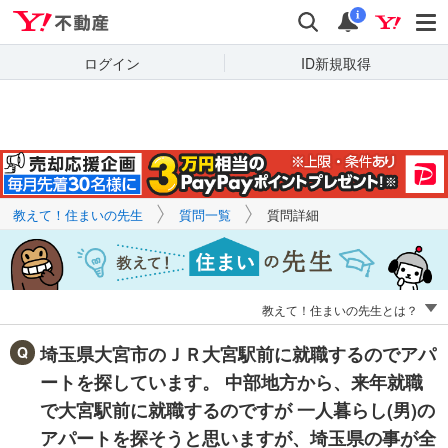
Yahoo!不動産
キーワードで
Yahoo!不動産
検索
通知
質問を探す
i
ログイン
ID新規取得
教えて！住まいの先生
質問一覧
質問詳細
教えて！住まいの先生とは？
埼玉県大宮市のＪＲ大宮駅前に就職するのでアパ
ートを探しています。 中部地方から、来年就職
で大宮駅前に就職するのですが 一人暮らし(男)の
アパートを探そうと思いますが、埼玉県の事が全