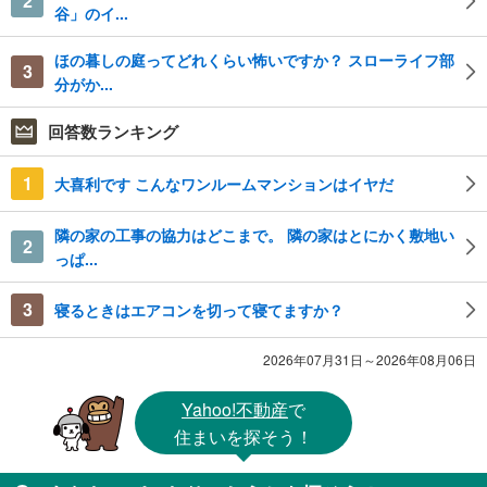
2
谷」のイ...
ほの暮しの庭ってどれくらい怖いですか？ スローライフ部
3
分がか...
回答数ランキング
1
大喜利です こんなワンルームマンションはイヤだ
隣の家の工事の協力はどこまで。 隣の家はとにかく敷地い
2
っぱ...
3
寝るときはエアコンを切って寝てますか？
2026年07月31日～2026年08月06日
Yahoo!不動産
で
住まいを探そう！