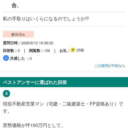
合、
私の手取りはいくらになるのでしょうか!?
解決済み
質問日時
2026/6/12 15:06:02
25枚
回答数
5
閲覧数
156
お礼
共感した
0
この質問が不快なら
ベストアンサーに選ばれた回答
現役不動産営業マン（宅建・二級建築士・FP資格あり）で
す。
実勢価格が坪150万円として、