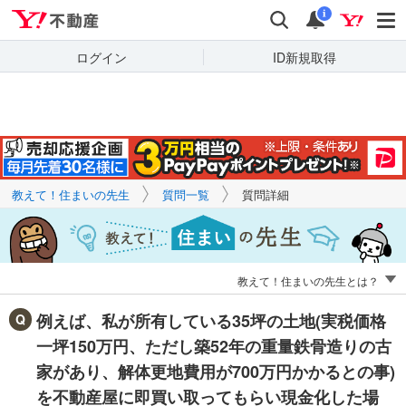
Yahoo!不動産
キーワードで
Yahoo!不動産
検索
通知
質問を探す
i
ログイン
ID新規取得
教えて！住まいの先生
質問一覧
質問詳細
教えて！住まいの先生とは？
例えば、私が所有している35坪の土地(実税価格
一坪150万円、ただし築52年の重量鉄骨造りの古
家があり、解体更地費用が700万円かかるとの事)
を不動産屋に即買い取ってもらい現金化した場