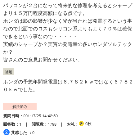
パワコンが２台になって将来的な修理を考えるとシャープ
より１５万円程度高額になる点です。
ホンダは影の影響が少なく光が当たれば発電するという事
なので北面でのロスもシリコン系よりもよく７０％は確保
できるという事なので・・・・・
実績のシャープか？実質の発電量の多いホンダソルテック
か？
皆さんのご意見お聞かせください。
補足
ホンダの予想年間発電量は６.７８２ｋｗではなく６７８２.
０ｋｗでした。
解決済み
質問日時
2011/7/25 14:42:50
0枚
回答数
1
閲覧数
1798
お礼
共感した
0