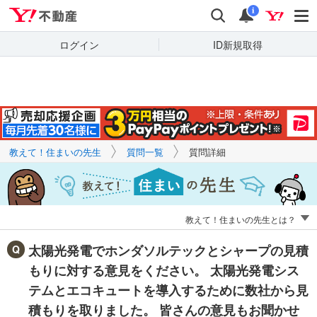
Yahoo!不動産
キーワードで
Yahoo!不動産
検索
通知
質問を探す
i
ログイン
ID新規取得
教えて！住まいの先生
質問一覧
質問詳細
教えて！住まいの先生とは？
太陽光発電でホンダソルテックとシャープの見積
もりに対する意見をください。 太陽光発電シス
テムとエコキュートを導入するために数社から見
積もりを取りました。 皆さんの意見もお聞かせ