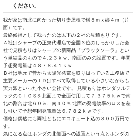
ください。
我が家は南北に向かった切り妻屋根で横８ｍｘ縦４ｍ（片
面）です。
最終候補として残ったのは以下の２社の見積もりです。
Ａ社はシャープの正規代理店で全国３位のしっかりした会
社で見積もりはシャープの新商品『ブラックソーラ』とい
う単結晶のもので４.２３ｋｗ、南面のみの設置です。年間
予想発電量は４８７８.４１ｋｗ
Ｂ社は地元で昔から太陽光発電を取り扱っている工務店で
主要メーカーのＩＤはすべて取得している小さいながらも
実力派といった小さい会社です。 見積もりはホンダソルテ
ックのＣＩＧＳを北面まで全面使用して７.３７５ｋｗで南
北の割合は北６０％、南４０％ 北面の発電効率のロスを差
し引いて予想年間発電量は６.７８２ｋｗです。
価格は偶然にも両社ともにエコキュート込の３００万円で
す。
気になる点はホンダの北側面への設置という点とホンダの