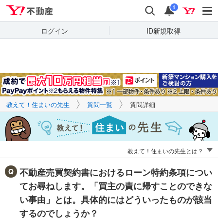
Yahoo!不動産
キーワードで
Yahoo!不動産
検索
通知
質問を探す
i
ログイン
ID新規取得
教えて！住まいの先生
質問一覧
質問詳細
教えて！住まいの先生とは？
不動産売買契約書におけるローン特約条項につい
てお尋ねします。「買主の責に帰すことのできな
い事由」とは。具体的にはどういったものが該当
するのでしょうか？