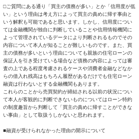
□ご質問にある通り「買主の債務が多い」とか「信用度が低
い」という理由は考え方によって買主の責めに帰す事由と
いう解釈も可能であると思います。しかし、信用度につい
ては金融機関が独自に判断していることや信用情報機関に
よって管理されているデータにより判断されるものでその
内容について本人が知ることが難しいものです。また、買
主の債務が多いという理由についても親族の住宅ローンの
保証人を引き受けている場合など債務の内容によっては審
査の上である程度考慮されるケースや消費者金融などなか
らの借入れ残高はもちろん履歴があるだけでも住宅ローン
融資は行わないとする金融機関もあります。
これらのことから売買契約が締結される以前の状況につい
て本人が客観的に判断できないものについてはローン特約
の制度趣旨から判断して「買主の責めに帰すことができな
い事由」として取扱うしかないと思われます。
■融資が受けられなかった理由の開示について