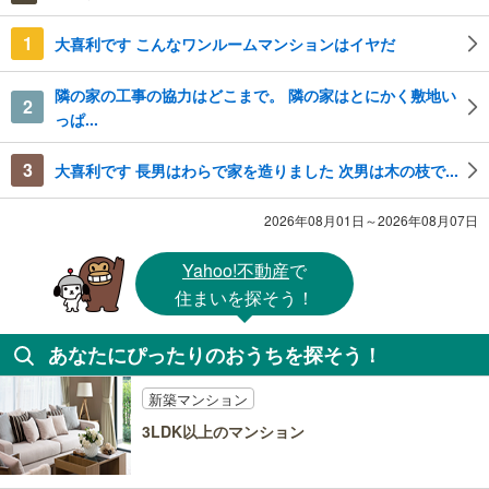
1
大喜利です こんなワンルームマンションはイヤだ
隣の家の工事の協力はどこまで。 隣の家はとにかく敷地い
2
っぱ...
3
大喜利です 長男はわらで家を造りました 次男は木の枝で...
2026年08月01日～2026年08月07日
Yahoo!不動産
で
住まいを探そう！
あなたにぴったりのおうちを探そう！
新築マンション
3LDK以上のマンション