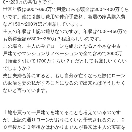
0〜230万の共働きです。
世帯年収は600〜680万で用意出来る頭金は300〜400万くら
いです。他に引越し費用や仲介手数料、新居の家具購入費
など150〜200万ほど用意しています。
主人の年収は上記の通りなのですが、年収は400〜450万で
も所得金額が300〜350万？程度らしいのです。
この場合、主人のみでローンを組むとなると小さな中古一
戸建てやマンションリノベーションで全て含めて2000万
（頭金を引いて1700万くらい？）だとしても厳しいくらい
でしょうか？
夫は夫婦合算にすると、もし自分が亡くなった際にローン
の返済を妻の私がすることになるので出来ればそうしたく
ないと言っています。
土地を買って一戸建てを建てることも考えているのです
が、上記の通りローンがおりにくいと予想されるのと、２
０年後か３０年後かはわかりませんが将来は主人の実家を