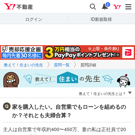
Yahoo!不動産
キーワードで
Yahoo!不動産
検索
通知
質問を探す
i
ログイン
ID新規取得
教えて！住まいの先生
質問一覧
質問詳細
教えて！住まいの先生とは？
家を購入したい。自営業でもローンを組めるの
か？それとも夫婦合算？
主人は自営業で年収約400〜450万、妻の私は正社員で20