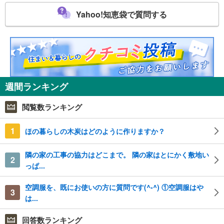
Yahoo!知恵袋で質問する
週間ランキング
閲覧数ランキング
1
ほの暮らしの木炭はどのように作りますか？
隣の家の工事の協力はどこまで。 隣の家はとにかく敷地い
2
っぱ...
空調服を、既にお使いの方に質問です(^-^) ①空調服はや
3
は...
回答数ランキング