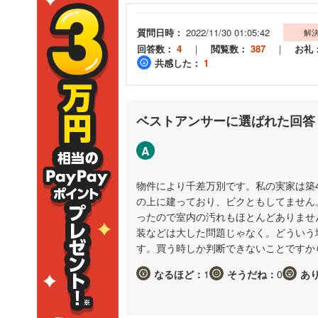
質問日時：
2022/11/30 01:05:42
解
回答数：
4
｜
閲覧数：
387
｜
お礼
共感した：
1
ベストアンサーに選ばれた回答
A
物件により千差万別です。私の実家は築
の上に建っており、ビクともしてません
ったので室内の汚れもほとんどありませ
装などは大した問題じゃなく。どういう
す。買う時しか判断できないことですか
なるほど：
1
そうだね：
0
あ