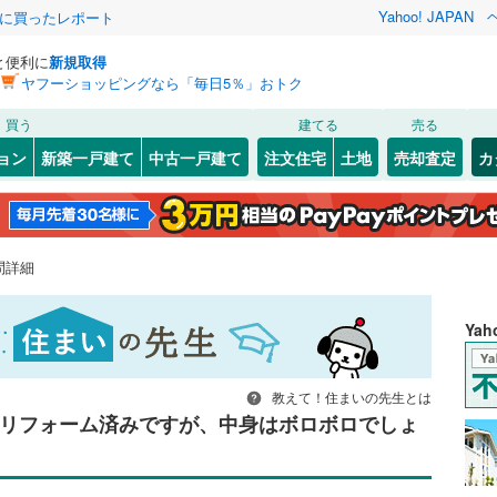
Yahoo! JAPAN
際に買ったレポート
と便利に
新規取得
ヤフーショッピングなら「毎日5％」おトク
買う
建てる
売る
ョン
新築一戸建て
中古一戸建て
注文住宅
土地
売却査定
カ
問詳細
Ya
教えて！住まいの先生とは
面リフォーム済みですが、中身はボロボロでしょ