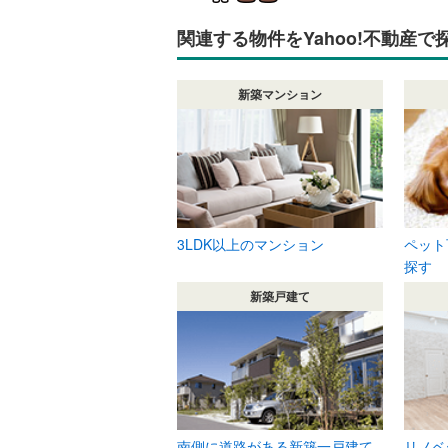
関連する物件をYahoo!不動産で
新築マンション
3LDK以上のマンション
ペット
探す
新築戸建て
南側に道路がある新築一戸建て
リノベ