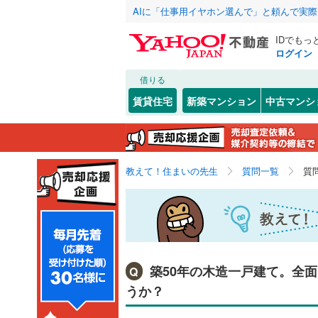
AIに「仕事用イヤホン選んで」と頼んで実
IDでもっ
ログイン
借りる
賃貸住宅
新築マンション
中古マンシ
教えて！住まいの先生
質問一覧
質
築50年の木造一戸建て。全
Q
うか？