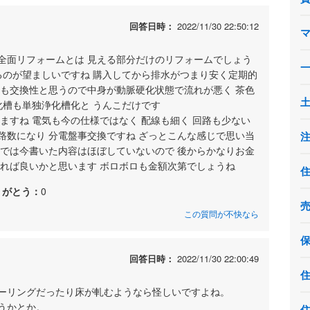
回答日時：
2022/11/30 22:50:12
全面リフォームとは 見える部分だけのリフォームでしょう
るのが望ましいですね 購入してから排水がつまり安く定期的
管も交換性と思うので中身が動脈硬化状態で流れが悪く 茶色
化槽も単独浄化槽化と うんこだけです
ますね 電気も今の仕様ではなく 配線も細く 回路も少ない
路数になり 分電盤事交換ですね ざっとこんな感じで思い当
ムでは今書いた内容はほぼしていないので 後からかなりお金
すれば良いかと思います ボロボロも金額次第でしょうね
りがとう：
0
この質問が不快なら
回答日時：
2022/11/30 22:00:49
ーリングだったり床が軋むようなら怪しいですよね。
うかとか。