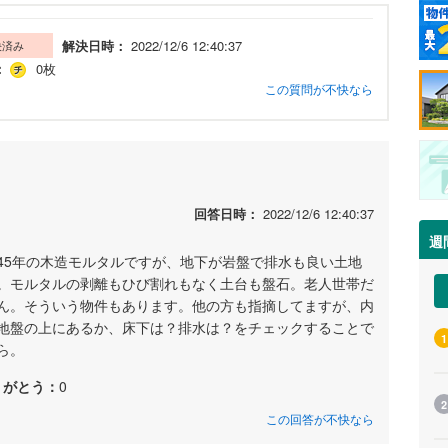
解決日時：
2022/12/6 12:40:37
決済み
：
0枚
この質問が不快なら
回答日時：
2022/12/6 12:40:37
週
45年の木造モルタルですが、地下が岩盤で排水も良い土地
。モルタルの剥離もひび割れもなく土台も盤石。老人世帯だ
ん。そういう物件もあります。他の方も指摘してますが、内
地盤の上にあるか、床下は？排水は？をチェックすることで
1
ら。
りがとう：
0
2
この回答が不快なら