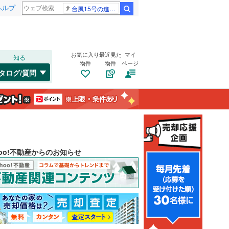
ヘルプ
台風15号の進路 解説
検索
お気に入り
最近見た
マイ
知る
物件
物件
ページ
タログ/質問
hoo!不動産からのお知らせ