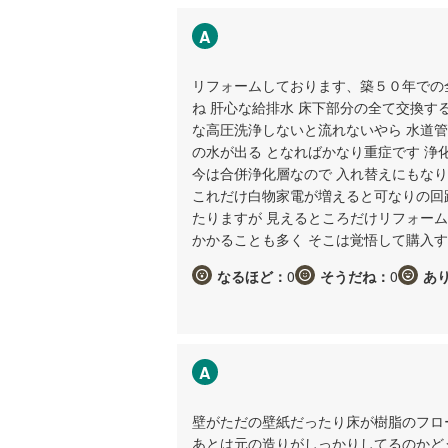
A
リフォームしております、築５０年での
ね 肝心な給排水 床下部分の全て交換す
な高圧洗浄しないと流れないやら 水道
の水が出る となればかなり重症です 浄
今は合併浄化層なので 入れ替えにもなり
これだけ白物家電が増えると可なりの回
たりますが 見えるところだけリフォー
かかることも多く そこは覚悟して購入
なるほど：
0
そうだね：
0
あ
A
壁がただの壁紙だったり床が樹脂のフロ
あとは元の造りがしっかりしてるのかど