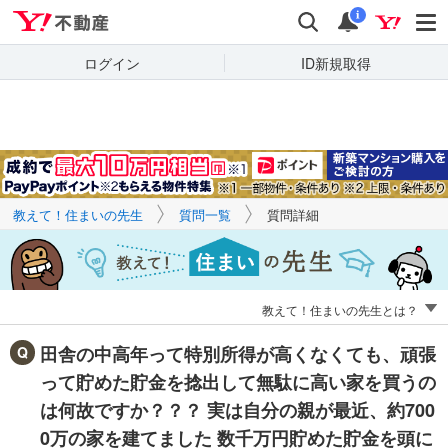
Yahoo!不動産
キーワードで
Yahoo!不動産
検索
通知
質問を探す
i
ログイン
ID新規取得
教えて！住まいの先生
質問一覧
質問詳細
教えて！住まいの先生とは？
田舎の中高年って特別所得が高くなくても、頑張
って貯めた貯金を捻出して無駄に高い家を買うの
は何故ですか？？？ 実は自分の親が最近、約700
0万の家を建てました 数千万円貯めた貯金を頭に