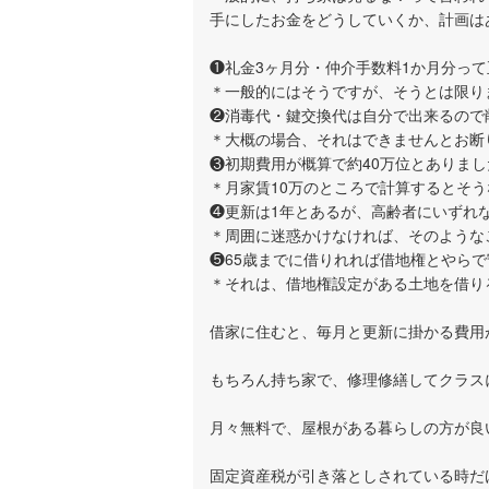
手にしたお金をどうしていくか、計画は
❶礼金3ヶ月分・仲介手数料1か月分っ
＊一般的にはそうですが、そうとは限り
❷消毒代・鍵交換代は自分で出来るので
＊大概の場合、それはできませんとお断
❸初期費用が概算で約40万位とありま
＊月家賃10万のところで計算するとそ
❹更新は1年とあるが、高齢者にいずれ
＊周囲に迷惑かけなければ、そのような
❺65歳までに借りれれば借地権とやら
＊それは、借地権設定がある土地を借り
借家に住むと、毎月と更新に掛かる費用
もちろん持ち家で、修理修繕してクラス
月々無料で、屋根がある暮らしの方が良
固定資産税が引き落としされている時だ