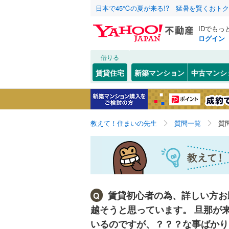
日本で45℃の夏が来る!? 猛暑を賢くおト
IDでもっ
ログイン
借りる
賃貸住宅
新築マンション
中古マンシ
教えて！住まいの先生
質問一覧
質
賃貸初心者の為、詳しい方お
Q
越そうと思っています。 旦那が
いるのですが、？？？な事ばかり