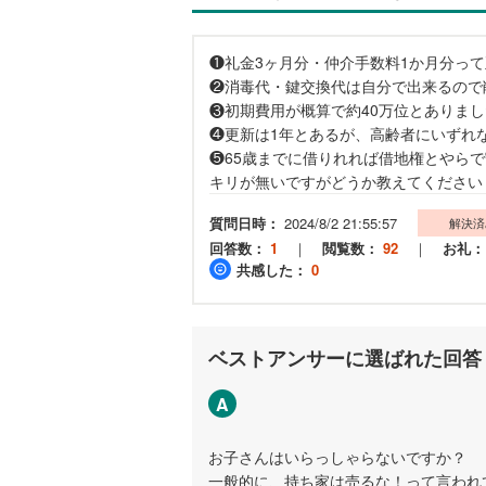
❶礼金3ヶ月分・仲介手数料1か月分っ
❷消毒代・鍵交換代は自分で出来るので
❸初期費用が概算で約40万位とありま
❹更新は1年とあるが、高齢者にいずれ
❺65歳までに借りれれば借地権とやら
キリが無いですがどうか教えてください
質問日時：
2024/8/2 21:55:57
解決済
回答数：
1
｜
閲覧数：
92
｜
お礼：
共感した：
0
ベストアンサーに選ばれた回答
A
お子さんはいらっしゃらないですか？
一般的に、持ち家は売るな！って言われ