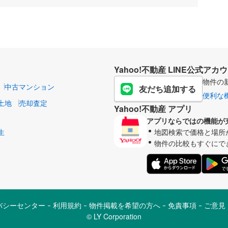
Yahoo!不動産 LINE公式アカ
物件の
中古マンション
友だち追加する
便利な
土地
売却査定
Yahoo!不動産 アプリ
アプリならではの機能が
生
地図検索で価格と場所
物件の比較もすぐにで
バシーセンター
利用規約
物件掲載を希望の方へ
免責事項
ご意見
©︎ LY Corporation