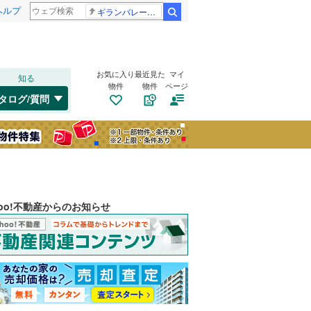
ヘルプ
ギランバレー症候群
検索
お気に入り
最近見た
マイ
知る
物件
物件
ページ
タログ/質問
hoo!不動産からのお知らせ