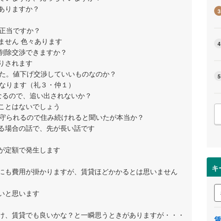
ありますか？
3
て正当ですか？
ません 色々あります
4
削除交渉できますか？
りされます
した。値下げ交渉していいものなのか？
5
うなります（礼３・仲１）
なるので、追い出されないか？
ことはないでしょう
で守られるので住み続けれると聞いたが本当か？
る場合の話で、先が長い話です
が定額で発生します
キ
にも費用が掛かりますが、賃貸ほどかかるとは思いません
いと思います
け、賃貸でも良いかな？と一瞬思うときがありますが・・・