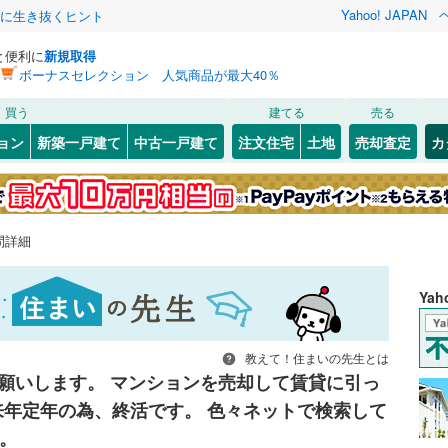
Yahoo! JAPAN
クに生き抜くヒント
と便利に
新規取得
ボーナスセレクション 人気商品が最大40％
買う
建てる
売る
ョン
新築一戸建て
中古一戸建て
注文住宅
土地
売却査定
カ
問詳細
Ya
教えて！住まいの先生とは
願いします。 マンションを売却して賃貸に引っ
来年定年の為、終活です。 色々ネットで検索して
。