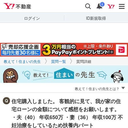
Yahoo!不動産
キーワードで
Yahoo!不動産
検索
通知
質問を探す
i
ログイン
ID新規取得
教えて！住まいの先生
質問一覧
質問詳細
教えて！住まいの先生とは？
住宅購入しました。 客観的に見て、我が家の住
宅ローンの金額について感想をお願いします。
・夫（40） 年収650万 ・妻（36） 年収100万 不
妊治療をしているため扶養内パート