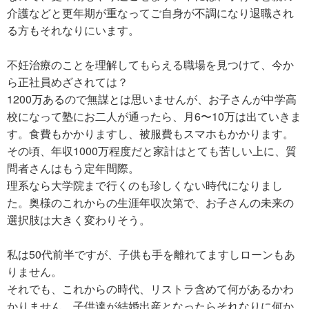
介護などと更年期が重なってご自身が不調になり退職され
る方もそれなりにいます。
不妊治療のことを理解してもらえる職場を見つけて、今か
ら正社員めざされては？
1200万あるので無謀とは思いませんが、お子さんが中学高
校になって塾にお二人が通ったら、月6〜10万は出ていきま
す。食費もかかりますし、被服費もスマホもかかります。
その頃、年収1000万程度だと家計はとても苦しい上に、質
問者さんはもう定年間際。
理系なら大学院まで行くのも珍しくない時代になりまし
た。奥様のこれからの生涯年収次第で、お子さんの未来の
選択肢は大きく変わりそう。
私は50代前半ですが、子供も手を離れてますしローンもあ
りません。
それでも、これからの時代、リストラ含めて何があるかわ
かりません。子供達が結婚出産となったらそれなりに何か