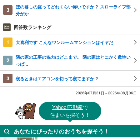
ほの暮しの庭ってどれくらい怖いですか？ スローライフ部
3
分がか...
回答数ランキング
1
大喜利です こんなワンルームマンションはイヤだ
隣の家の工事の協力はどこまで。 隣の家はとにかく敷地い
2
っぱ...
3
寝るときはエアコンを切って寝てますか？
2026年07月31日～2026年08月06日
Yahoo!不動産
で
住まいを探そう！
あなたにぴったりのおうちを探そう！