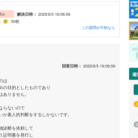
解決日時：
2025/6/5 19:06:59
済み
：
50枚
この質問が不快なら
回答日時：
2025/6/5 19:06:59
週
のは
めの目的としたものであり
はありません。
1
ならないので
いか素人的判断をするしかないです。
2
物診断を依頼して
う証明書を発行し