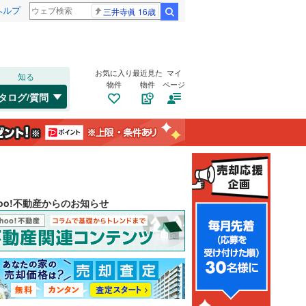
ヘルプ
三井寺眞 16歳
検索
お気に入り
最近見た
マイ
知る
物件
物件
ページ
タログ/質問
hoo!不動産からのお知らせ