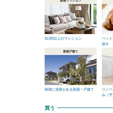
新築マンション
3LDK以上のマンション
ペット
探す
新築戸建て
南側に道路がある新築一戸建て
リノベ
み（予
買う