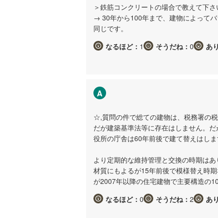
＞鉄筋コンクリートの場合で教えて下さ
→ 30年から100年まで、建物によっ
同じです。
なるほど：
1
そうだね：
0
あ
A
☆,質問の件で総ての建物は、税務署の
だが建築基準法等に存在はしません。だ
役所の庁舎は60年前後で建て替えはし
より定期的な維持管理と交換の時期はあ
材質にもよるが15年前後で模様替え時
が2007年以降の住宅建物で主要構造の
なるほど：
0
そうだね：
2
あ