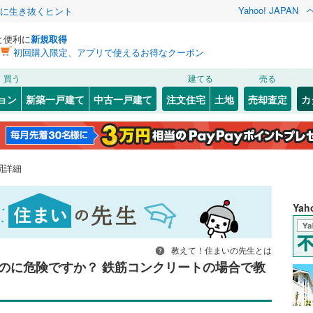
Yahoo! JAPAN
クに生き抜くヒント
と便利に
新規取得
初回購入限定、アプリで使えるお得なクーポン
買う
建てる
売る
ョン
新築一戸建て
中古一戸建て
注文住宅
土地
売却査定
カ
問詳細
Ya
教えて！住まいの先生とは
のに危険ですか？ 鉄筋コンクリートの場合で教