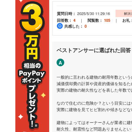
質問日時：
2025/5/30 11:29:16
解決
回答数：
4
｜
閲覧数：
105
｜
お礼
共感した：
0
ベストアンサーに選ばれた回答
A
一般的に言われる建物の耐用年数という
減価償却費の計算や資産的価値を知るた
実際の建物の耐久性などを表した年数で
なので住むのに危険か？という目安には
実際に建物を見てヒビ割れや傾きなどな
建物によってはオーナーさんが業者に建
耐久性、耐震性など問題ありませんとい