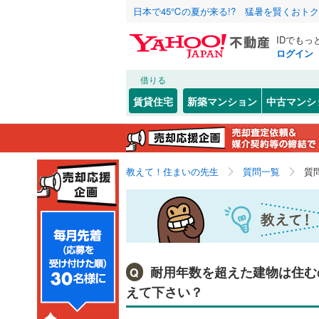
日本で45℃の夏が来る!? 猛暑を賢くおト
IDでもっ
ログイン
借りる
賃貸住宅
新築マンション
中古マンシ
教えて！住まいの先生
質問一覧
質
耐用年数を超えた建物は住む
Q
えて下さい？