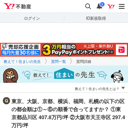
Yahoo!不動産
キーワードで
Yahoo!不動産
検索
通知
質問を探す
i
ログイン
ID新規取得
教えて！住まいの先生
質問一覧
質問詳細
教えて！住まいの先生とは？
東京、大阪、京都、横浜、福岡、札幌の以下の区
の都会順は①～⑥の順番で合ってますか？ ①東
京都品川区 407.8万円/坪 ②大阪市天王寺区 297.4
万円/坪