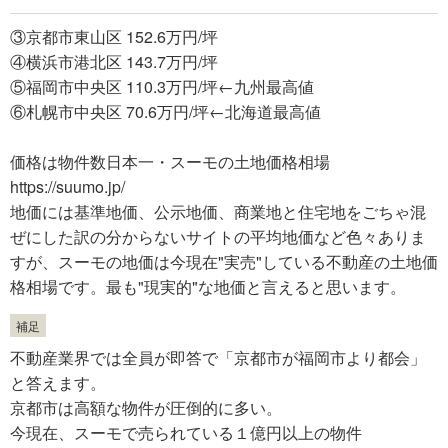
③京都市東山区 152.6万円/坪
④横浜市港北区 143.7万円/坪
⑤福岡市中央区 110.3万円/坪←九州最高値
⑥札幌市中央区 70.6万円/坪←北海道最高値
価格は物件数日本一・スーモの土地価格相場
https://suumo.jp/
地価には基準地価、公示地価、商業地と住宅地をごちゃ混
ぜにした訳の分からないサイトの平均地価など色々ありま
すが、スーモの地価は今現在"実売"している不動産の土地価
格相場です。最も"現実的"な地価と言えると思います。
補足
不動産業界では全員が即答で「京都市が福岡市より都会」
と答えます。
京都市は高額な物件が圧倒的に多い。
今現在、スーモで売られている１億円以上の物件