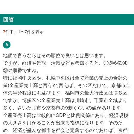
回答
7
件中、1〜7件を表示
地価で言うならばその順位で良いとは思います。
ですが、経済や景観、活気なども考慮すると、①⑤⑥②④
③の順番ですね。
特に福岡中央区や、札幌中央区は全て産業の売上の合計の
値(全産業売上高と言う)で言えば、その区だけで、京都市全
体の半分程度にも及びます。福岡市の最大行政区は博多区
ですが、博多区の全産業売上高は川崎市、千葉市全域より
多く、さいたま市や京都市の9割くらいの値があります。
全産業売上高は比較的にGDPと比例関係にあり、経済規模
の大きさをはかることが出来る指標になります。そのた
め、経済が盛んな都市を都会と定義するのであれば、京都