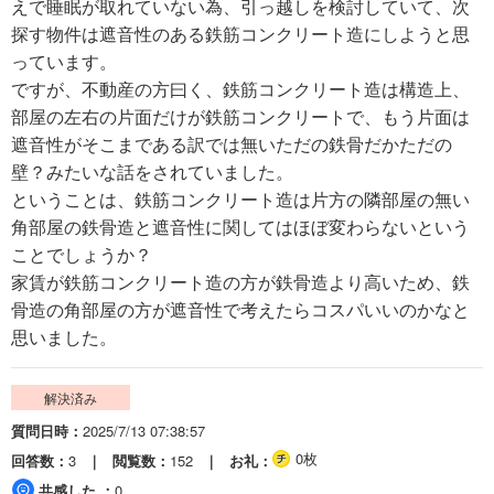
えで睡眠が取れていない為、引っ越しを検討していて、次
探す物件は遮音性のある鉄筋コンクリート造にしようと思
っています。
ですが、不動産の方曰く、鉄筋コンクリート造は構造上、
部屋の左右の片面だけが鉄筋コンクリートで、もう片面は
遮音性がそこまである訳では無いただの鉄骨だかただの
壁？みたいな話をされていました。
ということは、鉄筋コンクリート造は片方の隣部屋の無い
角部屋の鉄骨造と遮音性に関してはほぼ変わらないという
ことでしょうか？
家賃が鉄筋コンクリート造の方が鉄骨造より高いため、鉄
骨造の角部屋の方が遮音性で考えたらコスパいいのかなと
思いました。
解決済み
質問日時
2025/7/13 07:38:57
0枚
回答数
3
閲覧数
152
お礼
共感した
0