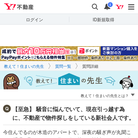
Yahoo!不動産
キーワードで
Yahoo!不動産
検索
通知
質問を探す
i
ログイン
ID新規取得
教えて！住まいの先生
質問一覧
質問詳細
教えて！住まいの先生とは？
【至急】 騒音に悩んでいて、現在引っ越す為
に、不動産で物件探しをしている新社会人です。
今住んでるのが木造のアパートで、深夜の騒ぎ声が丸聞こ