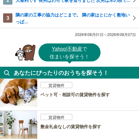
大喜利です 長男はわらで家を造りました 次男は木の枝で...
隣の家の工事の協力はどこまで。 隣の家はとにかく敷地い
3
っぱ...
2026年08月01日～2026年08月07日
Yahoo!不動産
で
住まいを探そう！
あなたにぴったりのおうちを探そう！
賃貸物件
ペット可・相談可の賃貸物件を探す
賃貸物件
敷金礼金なしの賃貸物件を探す