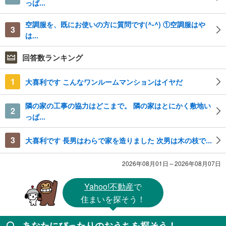
っぱ...
空調服を、既にお使いの方に質問です(^-^) ①空調服はや
3
は...
回答数ランキング
1
大喜利です こんなワンルームマンションはイヤだ
隣の家の工事の協力はどこまで。 隣の家はとにかく敷地い
2
っぱ...
3
大喜利です 長男はわらで家を造りました 次男は木の枝で...
2026年08月01日～2026年08月07日
Yahoo!不動産
で
住まいを探そう！
あなたにぴったりのおうちを探そう！