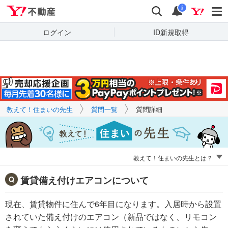
Yahoo!不動産
キーワードで
Yahoo!不動産
検索
通知
質問を探す
i
ログイン
ID新規取得
教えて！住まいの先生
質問一覧
質問詳細
教えて！住まいの先生とは？
賃貸備え付けエアコンについて
現在、賃貸物件に住んで6年目になります。入居時から設置
されていた備え付けのエアコン（新品ではなく、リモコン