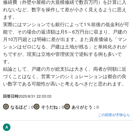
修繕費（外壁や屋根の大規模修繕で数百万円）を計算に入
れないなど、数字を操作して差が小さく見えるように思え
ます。
実際にはマンションでも銀行によって1％前後の低金利が可
能で、その場合の返済額は月5～6万円台に収まり、戸建の
月10万円超とは明確に差が出ます。また資産価値も「マン
ションはゼロになる、戸建は土地が残る」と単純化されが
ちですが、現実は立地や管理状況で逆転する例も多いで
す。
結論として、戸建の方が総支払は大きく、両者が同額に近
づくことはなく、営業マンのシミュレーションは都合の良
い数字である可能性が高いと考えるべきだと思われます。
回答日時
2025/8/31 22:03:03
なるほど：
0
そうだね：
0
ありがとう：
0
この回答が不快なら