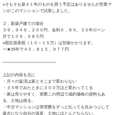
※そもそも築４１年のものを買う予定はありませんが営業マ
ンがこのマンションで試算しました。
２．新築戸建ての場合
３９，９４９，２００円、金利０，８％、３５年ローン
月で１０９，０８５円
※固定資産税（１０～１５万）は別途かかります。
⇒★35年で４５，８１５，９７７円
—————————————
上記の内容を元に
・月々の返済は家とそこまで変わらない
・３５年でみたときに３００万ほど変わってくる
・家は売りやすく、実際この周辺で成約価格の資料もあ
る、土地は残る。
・中古マンションは管理費をずっと払っても住みつぶして
築古になり自分の資産、土地にほとんどならない。