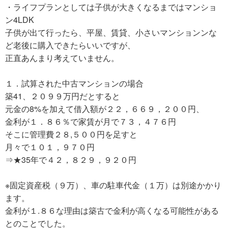
・ライフプランとしては子供が大きくなるまではマンショ
ン4LDK
子供が出て行ったら、平屋、賃貸、小さいマンションンな
ど老後に購入できたらいいですが、
正直あんまり考えていません。
１．試算された中古マンションの場合
築41、２０９９万円だとすると
元金の8%を加えて借入額が２２，６６９，２００円、
金利が１．８６％で家賃が月で７３，４７６円
そこに管理費２８,５００円を足すと
月々で１０１，９７０円
⇒★35年で４２，８２９，９２０円
※固定資産税（９万）、車の駐車代金（１万）は別途かかり
ます。
金利が１.８６な理由は築古で金利が高くなる可能性がある
とのことでした。