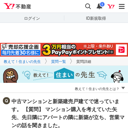
Yahoo!不動産
キーワードで
Yahoo!不動産
検索
通知
質問を探す
i
ログイン
ID新規取得
教えて！住まいの先生
質問一覧
質問詳細
教えて！住まいの先生とは？
中古マンションと新築建売戸建てで迷っていま
す。 【質問】 マンション購入を考えていた矢
先、先日隣にアパートの隣に新築が立ち、営業マ
ンの話を聞きました。