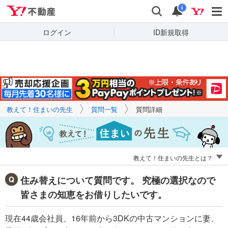
Yahoo!不動産
キーワードで
Yahoo!不動産
検索
通知
質問を探す
i
ログイン
ID新規取得
教えて！住まいの先生
質問一覧
質問詳細
教えて！住まいの先生とは？
住み替えについて質問です。 究極の選択なので
皆さまの知恵をお借りしたいです。
現在44歳会社員、16年前から3DKの中古マンションに妻、