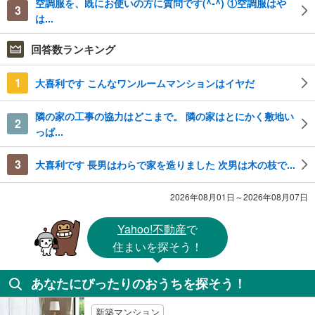
空調服を、既にお使いの方に質問です(^-^) ①空調服はや
3
は...
回答数ランキング
1
大喜利です こんなワンルームマンションはイヤだ
隣の家の工事の協力はどこまで。 隣の家はとにかく敷地い
2
っぱ...
3
大喜利です 長男はわらで家を造りました 次男は木の枝で...
2026年08月01日～2026年08月07日
Yahoo!不動産
で
住まいを探そう！
あなたにぴったりのおうちを探そう！
新築マンション