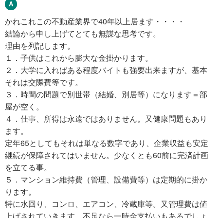
かれこれこの不動産業界で40年以上居ます・・・・
結論から申し上げてとても無謀な思考です。
理由を列記します。
１．子供はこれから膨大な金掛かります。
２．大学に入ればある程度バイトも強要出来ますが、基本
それは交際費等です。
３．時間の問題で別世帯（結婚、別居等）になります＝部
屋が空く。
４．仕事、所得は永遠ではありません。又健康問題もあり
ます。
定年65としてもそれは単なる数字であり、企業収益も安定
継続が保障されてはいません。少なくとも60前に完済計画
を立てる事。
５．マンション維持費（管理、設備費等）は定期的に掛か
ります。
特に水回り、コンロ、エアコン、冷蔵庫等。又管理費は値
上げされていきます。不足なら一時金支払いもあるでしょ