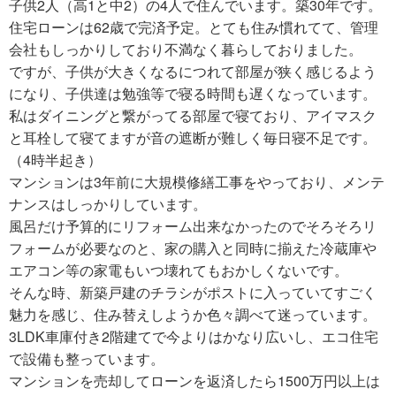
子供2人（高1と中2）の4人で住んでいます。築30年です。
住宅ローンは62歳で完済予定。とても住み慣れてて、管理
会社もしっかりしており不満なく暮らしておりました。
ですが、子供が大きくなるにつれて部屋が狭く感じるよう
になり、子供達は勉強等で寝る時間も遅くなっています。
私はダイニングと繋がってる部屋で寝ており、アイマスク
と耳栓して寝てますが音の遮断が難しく毎日寝不足です。
（4時半起き）
マンションは3年前に大規模修繕工事をやっており、メンテ
ナンスはしっかりしています。
風呂だけ予算的にリフォーム出来なかったのでそろそろリ
フォームが必要なのと、家の購入と同時に揃えた冷蔵庫や
エアコン等の家電もいつ壊れてもおかしくないです。
そんな時、新築戸建のチラシがポストに入っていてすごく
魅力を感じ、住み替えしようか色々調べて迷っています。
3LDK車庫付き2階建てで今よりはかなり広いし、エコ住宅
で設備も整っています。
マンションを売却してローンを返済したら1500万円以上は