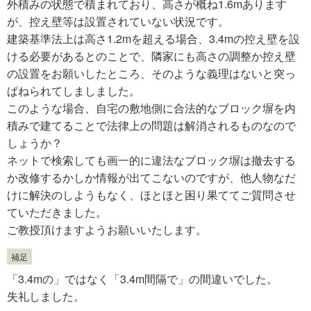
外積みの状態で積まれており、高さが概ね1.6mあります
が、控え壁等は設置されていない状況です。
建築基準法上は高さ1.2mを超える場合、3.4mの控え壁を設
ける必要があるとのことで、隣家にも高さの調整か控え壁
の設置をお願いしたところ、そのような義理はないと突っ
ぱねられてしましました。
このような場合、自宅の敷地側に合法的なブロック塀を内
積みで建てることで法律上の問題は解消されるものなので
しょうか？
ネットで検索しても画一的に違法なブロック塀は撤去する
か改修するかしか情報が出てこないのですが、他人物なだ
けに解決のしようもなく、ほとほと困り果ててご質問させ
ていただきました。
ご教授頂けますようお願いいたします。
補足
「3.4mの」ではなく「3.4m間隔で」の間違いでした。
失礼しました。