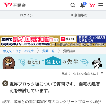
Yahoo!不動産
キーワードで
Yahoo!不動産
検索
通知
質問を探す
i
ログイン
ID新規取得
教えて！住まいの先生
質問一覧
質問詳細
教えて！住まいの先生とは？
境界ブロック塀について質問です。 自宅の建替
えを検討しています。
現在、隣家との間に隣家所有のコンクリートブロック塀が