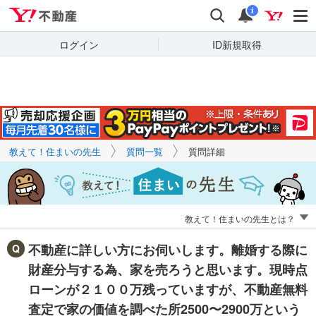
Yahoo!不動産
キーワードで
Yahoo!不動産
検索
通知
質問を探す
i
ログイン
ID新規取得
教えて！住まいの先生
質問一覧
質問詳細
教えて！住まいの先生とは？
不動産に詳しい方にお伺いします。離婚する際に
財産分与する為、家を売ろうと思います。現時点
ローンが２１００万残っていますが、不動産無料
査定で家の価値を調べた所2500〜2900万という