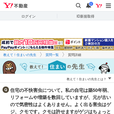
Yahoo!不動産
キーワードで
Yahoo!不動産
検索
通知
質問を探す
i
ログイン
ID新規取得
教えて！住まいの先生
質問一覧
質問詳細
教えて！住まいの先生とは？
住宅の不快害虫について。私の自宅は築50年弱、
リフォームや増築を数回していますが、元が古い
ので気密性はよくありません。よく出る害虫はゲ
ジ、クモです。クモは許せますがゲジはちょっと