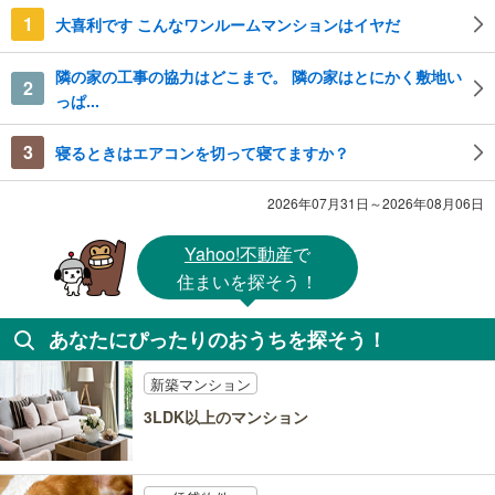
1
大喜利です こんなワンルームマンションはイヤだ
隣の家の工事の協力はどこまで。 隣の家はとにかく敷地い
2
っぱ...
3
寝るときはエアコンを切って寝てますか？
2026年07月31日～2026年08月06日
Yahoo!不動産
で
住まいを探そう！
あなたにぴったりのおうちを探そう！
新築マンション
3LDK以上のマンション