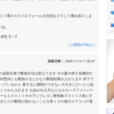
0ミリ厚のスタイロフォームを目地をズラして重ね張りしま
すね。
りがとう：
0
この質問が不快なら
回答日時：
2025/11/16 11:22:47
の金額次第で断熱方法は変えてます 今の夏の厚さ党綱領す
に内壁内にも断熱するとかなり断熱効果が上がります 床下で
入っているかと 要するに隙間ができない大引きにぴったり貼
０ミリから入れます お金が出る方ならセルローズファイバー
ウール１００ミリその下にウレタン断熱板５０ミリ２条にす
りきたりの断熱だ効かないことが多くその後のエアコンの電