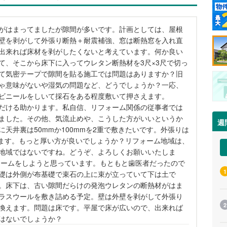
がはまってましたが隙間が多いです。計画としては、屋根
壁を剥がして外張り断熱＋耐震補強、窓は断熱窓を入れ直
出来れば床材を剥がしたくないと考えています。何か良い
て、そこから床下に入ってウレタン断熱材を3尺×3尺で切っ
て気密テープで隙間を貼る施工では問題はありますか？旧
ゃ意味がないや湿気の問題など、どうでしょうか？一応、
ビニールをしいて採石をある程度敷いて押さえます。
だける助かります。私自信、リフォーム関係の従事者では
ました。その他、気流止めや、こうした方がいいというか
週
天井裏は50mmか100mmを2重で敷きたいです。外張りは
てます。もっと厚い方が良いでしょうか？リフォーム地域は、
地域ではないですね。どうぞ、よろしくお願いいたしま
フォームをしようと思っています。もともと歯医者だったので
1
礎は外側が布基礎で束石の上に束が立っていて下は土で
。床下は、古い隙間だらけの発泡ウレタンの断熱材がはま
ラスウールを敷き詰める予定。壁は外壁を剥がして外張り
2
換えます。問題は床です。平屋で床が広いので、出来れば
はないでしょうか？