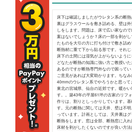
床下は確認しましたがウレタン系の断熱
裏はグラスウールを敷き詰める、壁は外
しをします。問題は、床で広い家なので
案はないでしょうか？床の一部を剥がし
たものを大引の方に打ち付けで敷き詰め
断熱材に重て下から貼る形です。それじ
床下の土間には湿気が上がらないように
どなたが断熱の知識に強い方ご教授いた
あるのですが断熱専門外なので困ってい
ご意見があれば大変助かります。ちなみに
40mmのウレタン系でやろうかと思っ
東北の宮城県、仙台の近郊です。暖かい
す。。築43年の平屋61坪の古家のリ
作りは、割りとしっかりしています。基
す。元の断熱に関しては天井、壁は不明
っています。計画としては、天井裏はグ
断熱をします。窓は全部、断熱窓に入れ
床材を剥がしたくないのですが良い方法