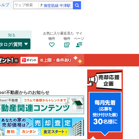
ヘルプ
御堂筋線 中津駅
検索
お気に入り
最近見た
マイ
知る
物件
物件
ページ
タログ/質問
hoo!不動産からのお知らせ