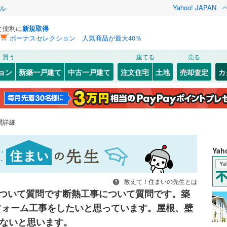
Yahoo! JAPAN
ル
と便利に
新規取得
ボーナスセレクション 人気商品が最大40％
買う
建てる
売る
ョン
新築一戸建て
中古一戸建て
注文住宅
土地
売却査定
カ
問詳細
Ya
教えて！住まいの先生とは
ついて質問です断熱工事について質問です。築
リフォーム工事をしたいと思っています。屋根、壁
ないと思います。