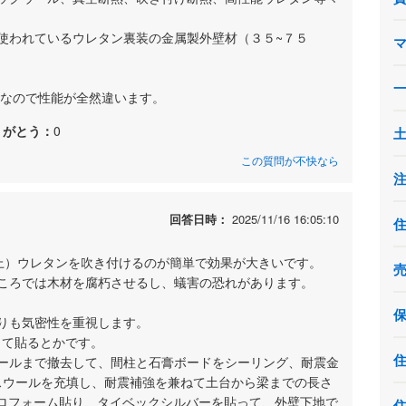
使われているウレタン裏装の金属製外壁材（３５~７５
度なので性能が全然違います。
りがとう：
0
この質問が不快なら
回答日時：
2025/11/16 16:05:10
以上）ウレタンを吹き付けるのが簡単で効果が大きいです。
ころでは木材を腐朽させるし、蟻害の恐れがあります。
りも気密性を重視します。
って貼るとかです。
ールまで撤去して、間柱と石膏ボードをシーリング、耐震金
グラスウールを充填し、耐震補強を兼ねて土台から梁までの長さ
タイロフォーム貼り、タイベックシルバーを貼って、外壁下地で