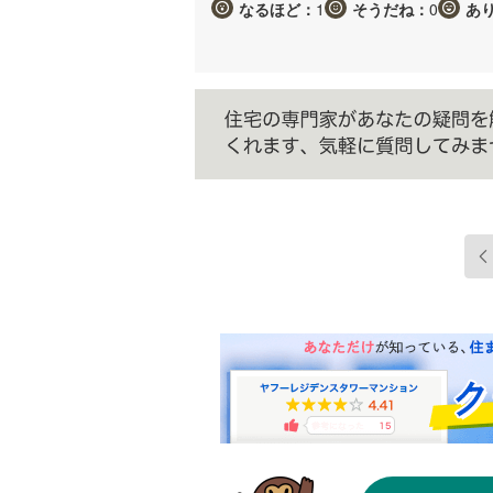
なるほど：
1
そうだね：
0
あ