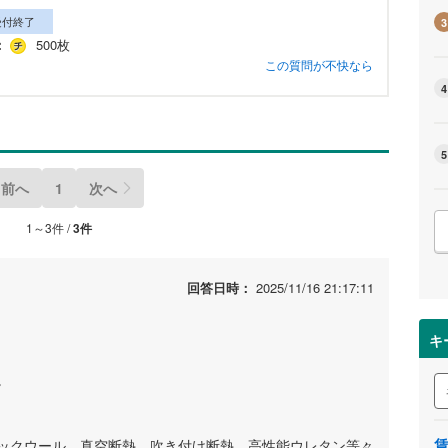
受付終了
3
：
500枚
この質問が不快なら
4
5
前へ
1
次へ
1～3件 /
3件
回答日時：
2025/11/16 21:17:11
キ
。
ックウール、真空断熱、吹き付け断熱、高性能ウレタン等々