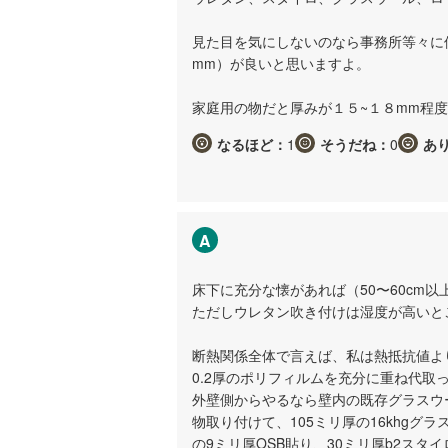
見た目を気にしないのなら事務所等々に
mm）が良いと思いますよ。
家庭用の物だと厚みが１５~１８mm程
なるほど：
1
そうだね：
0
あ
A
床下に充分な懐があれば（50〜60cm
ただしウレタン吹き付けは湿度が高いと
断熱関係全体で言えば、私は熱抵抗値よ
0.2厚のポリフィルムを充分に重ね代取
外壁側からやるなら壁内の既存グラスウ
物取り付けて、105ミリ厚の16khg
の9ミリ厚OSB貼り、30ミリ厚b2ス