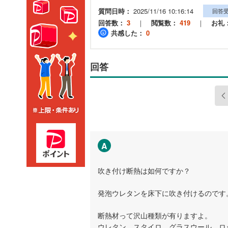
質問日時：
2025/11/16 10:16:14
回答
回答数：
3
｜
閲覧数：
419
｜
お礼
共感した：
0
回答
A
吹き付け断熱は如何ですか？
発泡ウレタンを床下に吹き付けるのです
断熱材って沢山種類が有りますよ。
ウレタン、スタイロ、グラスウール、ロ