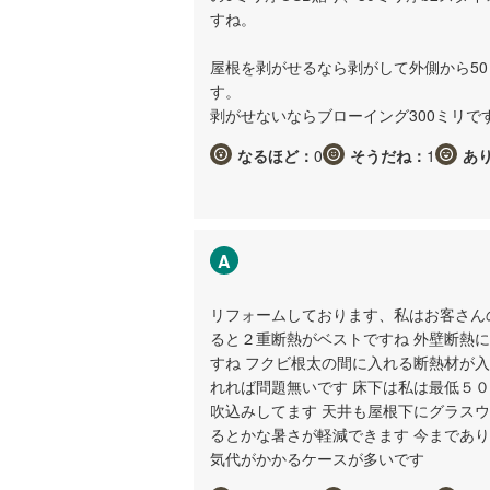
すね。
屋根を剥がせるなら剥がして外側から5
す。
剥がせないならブローイング300ミリで
なるほど：
0
そうだね：
1
あ
A
リフォームしております、私はお客さん
ると２重断熱がベストですね 外壁断熱
すね フクビ根太の間に入れる断熱材が
れれば問題無いです 床下は私は最低５
吹込みしてます 天井も屋根下にグラス
るとかな暑さが軽減できます 今まであ
気代がかかるケースが多いです