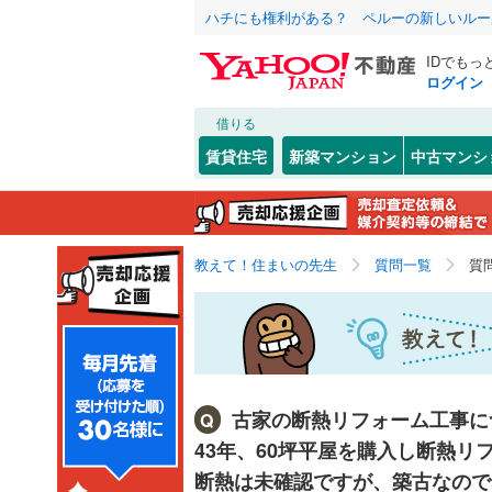
ハチにも権利がある？ ペルーの新しいルー
IDでもっ
ログイン
借りる
賃貸住宅
新築マンション
中古マンシ
教えて！住まいの先生
質問一覧
質
古家の断熱リフォーム工事に
Q
43年、60坪平屋を購入し断熱
断熱は未確認ですが、築古なので