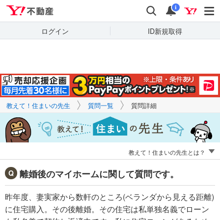
Yahoo!不動産
キーワードで
Yahoo!不動産
検索
通知
質問を探す
i
ログイン
ID新規取得
教えて！住まいの先生
質問一覧
質問詳細
教えて！住まいの先生とは？
離婚後のマイホームに関して質問です。
昨年度、妻実家から数軒のところ(ベランダから見える距離)
に住宅購入。その後離婚。その住宅は私単独名義でローン