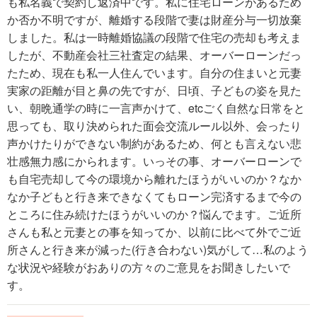
も私名義で契約し返済中です。私に住宅ローンがあるため
か否か不明ですが、離婚する段階で妻は財産分与一切放棄
しました。私は一時離婚協議の段階で住宅の売却も考えま
したが、不動産会社三社査定の結果、オーバーローンだっ
たため、現在も私一人住んでいます。自分の住まいと元妻
実家の距離が目と鼻の先ですが、日頃、子どもの姿を見た
い、朝晩通学の時に一言声かけて、etcごく自然な日常をと
思っても、取り決められた面会交流ルール以外、会ったり
声かけたりができない制約があるため、何とも言えない悲
壮感無力感にかられます。いっその事、オーバーローンで
も自宅売却して今の環境から離れたほうがいいのか？なか
なか子どもと行き来できなくてもローン完済するまで今の
ところに住み続けたほうがいいのか？悩んでます。ご近所
さんも私と元妻との事を知ってか、以前に比べて外でご近
所さんと行き来が減った(行き合わない)気がして…私のよう
な状況や経験がおありの方々のご意見をお聞きしたいで
す。