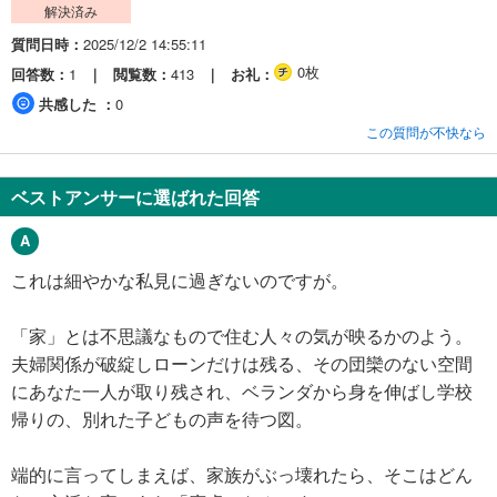
解決済み
質問日時
2025/12/2 14:55:11
0枚
回答数
1
閲覧数
413
お礼
共感した
0
この質問が不快なら
ベストアンサーに選ばれた回答
これは細やかな私見に過ぎないのですが。
「家」とは不思議なもので住む人々の気が映るかのよう。
夫婦関係が破綻しローンだけは残る、その団欒のない空間
にあなた一人が取り残され、ベランダから身を伸ばし学校
帰りの、別れた子どもの声を待つ図。
端的に言ってしまえば、家族がぶっ壊れたら、そこはどん