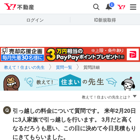
Yahoo!不動産
キーワードで
Yahoo!不動産
検索
通知
質問を探す
i
ログイン
ID新規取得
教えて！住まいの先生
質問一覧
質問詳細
教えて！住まいの先生とは？
引っ越しの料金について質問です。 来年2月20日
に3人家族で引っ越しを行います。 3月だと高く
なるだろうも思い、この日に決めて今日見積もり
にきてもらいました。