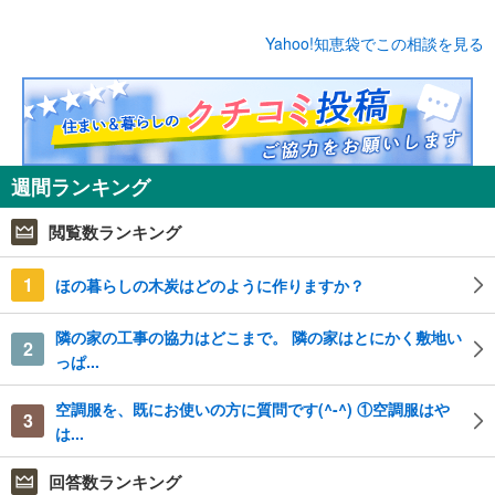
Yahoo!知恵袋でこの相談を見る
週間ランキング
閲覧数ランキング
1
ほの暮らしの木炭はどのように作りますか？
隣の家の工事の協力はどこまで。 隣の家はとにかく敷地い
2
っぱ...
空調服を、既にお使いの方に質問です(^-^) ①空調服はや
3
は...
回答数ランキング