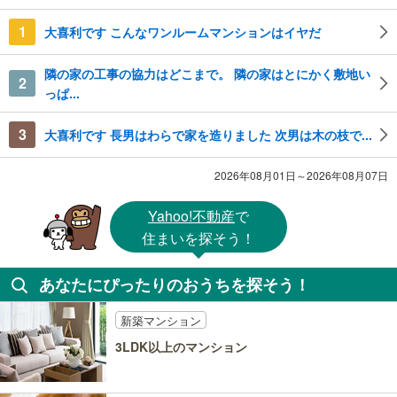
1
大喜利です こんなワンルームマンションはイヤだ
隣の家の工事の協力はどこまで。 隣の家はとにかく敷地い
2
っぱ...
3
大喜利です 長男はわらで家を造りました 次男は木の枝で...
2026年08月01日～2026年08月07日
Yahoo!不動産
で
住まいを探そう！
あなたにぴったりのおうちを探そう！
新築マンション
3LDK以上のマンション