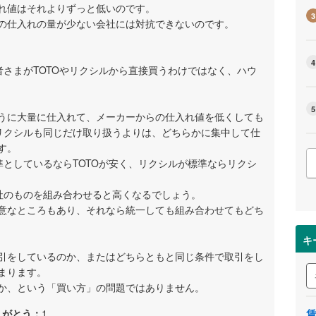
れ値はそれよりずっと低いのです。
3
の仕入れの量が少ない会社には対抗できないのです。
4
者さまがTOTOやリクシルから直接買うわけではなく、ハウ
5
うに大量に仕入れて、メーカーからの仕入れ値を低くしても
もリクシルも同じだけ取り扱うよりは、どちらかに集中して仕
す。
準としているならTOTOが安く、リクシルが標準ならリクシ
他社のものを組み合わせると高くなるでしょう。
意なところもあり、それなら統一しても組み合わせてもどち
キ
引をしているのか、またはどちらともと同じ条件で取引をし
まります。
か、という「買い方」の問題ではありません。
りがとう：
1