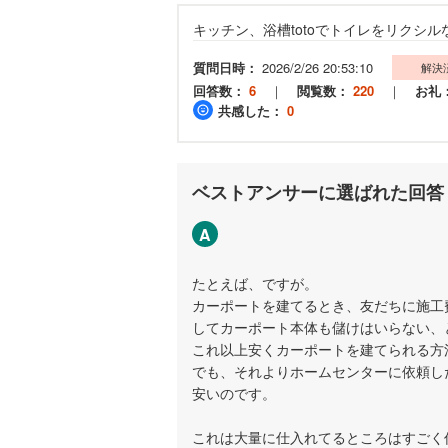
キッチン、浴槽totoでトイレをリクシ
質問日時：
2026/2/26 20:53:10
解決
回答数：
6
｜
閲覧数：
220
｜
お礼
共感した：
0
ベストアンサーに選ばれた回答
A
たとえば、ですが。
カーポートを建てるとき、友だちに施工
してカーポート本体も儲けはいらない、
これ以上安くカーポートを建てられる方
でも、それよりホームセンターに依頼し
安いのです。
これは大量に仕入れてるところはすごく