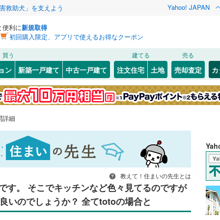
Yahoo! JAPAN
害救助犬」を支えよう
と便利に
新規取得
初回購入限定、アプリで使えるお得なクーポン
買う
建てる
売る
ョン
新築一戸建て
中古一戸建て
注文住宅
土地
売却査定
カ
問詳細
Ya
教えて！住まいの先生とは
です。 そこでキッチンなど色々見てるのですが
いのでしょうか？ 全てtotoの場合と