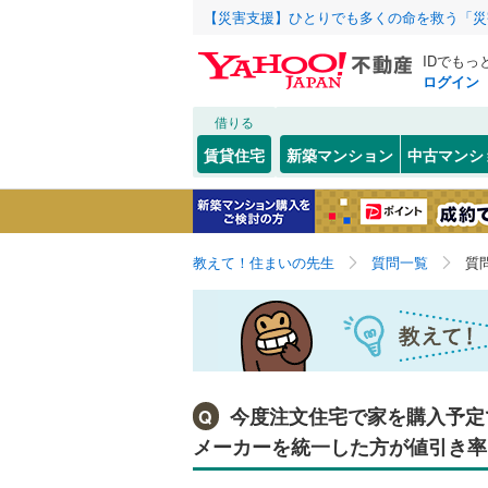
【災害支援】ひとりでも多くの命を救う「災
IDでもっ
ログイン
借りる
賃貸住宅
新築マンション
中古マンシ
教えて！住まいの先生
質問一覧
質
今度注文住宅で家を購入予定
Q
メーカーを統一した方が値引き率良