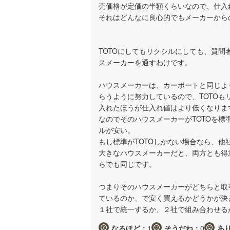
売価格が定価の半額くらいなので、仕入
それはどんなに良心的でもメーカーから
TOTOにしてもリクシルにしても、質問
スメーカーを通すわけです。
ハウスメーカーは、カーポートと同じよ
らうように努力しているので、TOTO
入れたほうが仕入れ値はより低くなりま
なのでそのハウスメーカーがTOTOを標
ルが安い。
もし標準がTOTOしかない場合なら、
大きなハウスメーカーだと、両方とも得
らでも同じです。
つまりそのハウスメーカーがどちらと取
ているのか、で安く買えるかどうかが決
１社で統一するか、２社で組み合わせる
なるほど：
1
そうだね：
0
あ