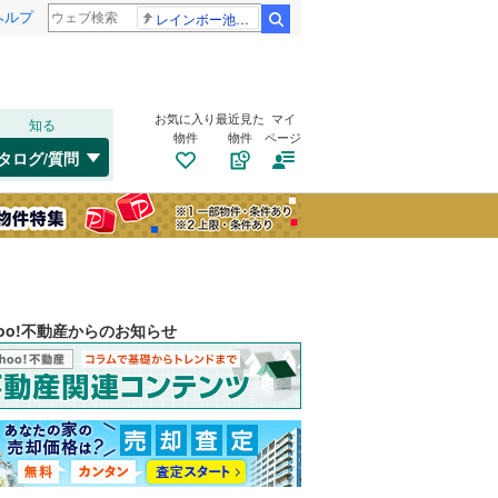
ヘルプ
レインボー池田 佐藤佳奈アナ
検索
お気に入り
最近見た
マイ
知る
物件
物件
ページ
タログ/質問
hoo!不動産からのお知らせ